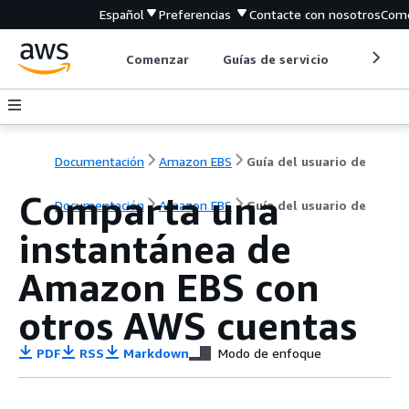
Español
Preferencias
Contacte con nosotros
Come
Comenzar
Guías de servicio
Herrami
Documentación
Amazon EBS
Guía del usuario de
Comparta una
Documentación
Amazon EBS
Guía del usuario de
instantánea de
Amazon EBS con
otros AWS cuentas
PDF
RSS
Markdown
Modo de enfoque