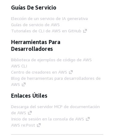
Guías De Servicio
Elección de un servicio de IA generativa
Guías de servicio de AWS
Tutoriales de CLI de AWS en GitHub
Herramientas Para
Desarrolladores
Biblioteca de ejemplos de código de AWS
AWS CLI
Centro de creadores en AWS
Blog de herramientas para desarrolladores de
AWS
Enlaces Útiles
Descarga del servidor MCP de documentación
de AWS
Inicio de sesión en la consola de AWS
AWS re:Post