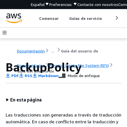
Español
Preferencias
Contacte con nosotros
Come
Comenzar
Guías de servicio
Herrami
Documentación
...
Guía del usuario de
BackupPolicy
Documentación
Amazon Elastic File System (EFS)
Guía del usuario de
PDF
RSS
Markdown
Modo de enfoque
En esta página
Las traducciones son generadas a través de traducción
automática. En caso de conflicto entre la traducción y