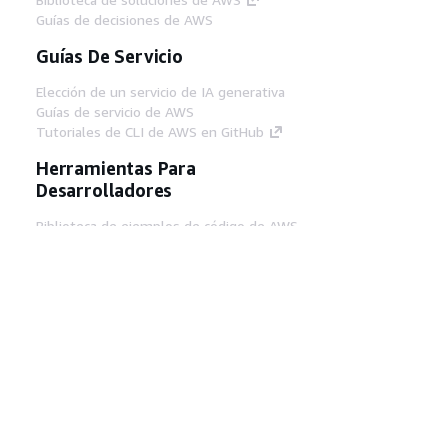
Guías de decisiones de AWS
Guías De Servicio
Elección de un servicio de IA generativa
Guías de servicio de AWS
Tutoriales de CLI de AWS en GitHub
Herramientas Para
Desarrolladores
Biblioteca de ejemplos de código de AWS
AWS CLI
Centro de creadores en AWS
Blog de herramientas para desarrolladores de
AWS
Enlaces Útiles
Descarga del servidor MCP de documentación
de AWS
Inicio de sesión en la consola de AWS
AWS re:Post