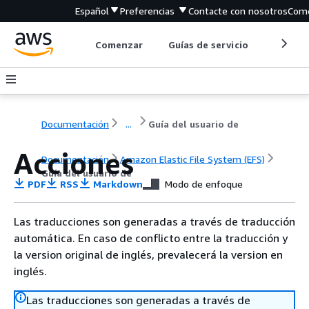
Español
Preferencias
Contacte con nosotros
Come
Comenzar
Guías de servicio
Herrami
Documentación
...
Guía del usuario de
Acciones
Documentación
Amazon Elastic File System (EFS)
Guía del usuario de
PDF
RSS
Markdown
Modo de enfoque
Las traducciones son generadas a través de traducción
automática. En caso de conflicto entre la traducción y
la version original de inglés, prevalecerá la version en
inglés.
Las traducciones son generadas a través de