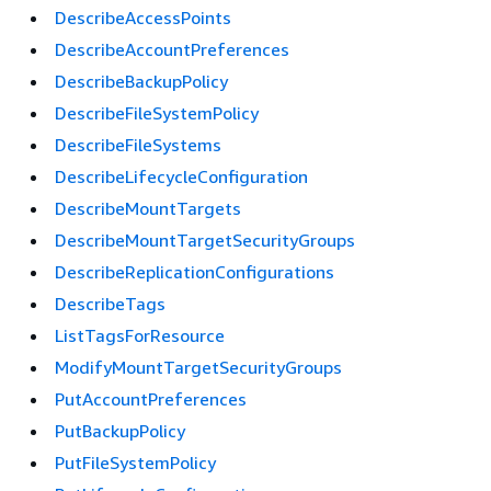
DescribeAccessPoints
DescribeAccountPreferences
DescribeBackupPolicy
DescribeFileSystemPolicy
DescribeFileSystems
DescribeLifecycleConfiguration
DescribeMountTargets
DescribeMountTargetSecurityGroups
DescribeReplicationConfigurations
DescribeTags
ListTagsForResource
ModifyMountTargetSecurityGroups
PutAccountPreferences
PutBackupPolicy
PutFileSystemPolicy