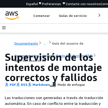
Español
Preferencias
Contacte con nosotros
Come
Comenzar
Guías de servicio
Herrami
Documentación
...
Guía del usuario de
Supervisión de los
Documentación
Amazon Elastic File System (EFS)
Guía del usuario de
intentos de montaje
correctos y fallidos
PDF
RSS
Markdown
Modo de enfoque
Las traducciones son generadas a través de traducción
automática. En caso de conflicto entre la traducción y