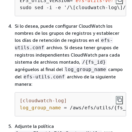
EFS_UTILS_VERSION= 
efs-utils-version
sudo sed -i -e '/\[cloudwatch-log\]/
{
N
Si lo desea, puede configurar CloudWatch los
nombres de los grupos de registros y establecer
los días de retención de registros en el
efs-
archivo. Si desea tener grupos de
utils.conf
registros independientes CloudWatch para cada
sistema de archivos montado,
/
{
fs_id}
agréguelos al final del
campo
log_group_name
del
archivo de la siguiente
efs-utils.conf
manera:
[cloudwatch-log]
log_group_name
 = /aws/efs/utils/
{
fs_id
Adjunte la política