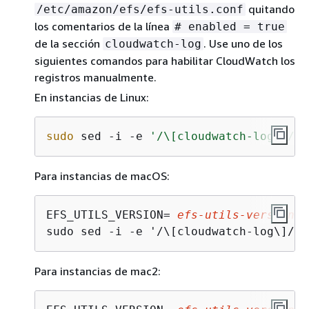
quitando
/etc/amazon/efs/efs-utils.conf
los comentarios de la línea
# enabled = true
de la sección
. Use uno de los
cloudwatch-log
siguientes comandos para habilitar CloudWatch los
registros manualmente.
En instancias de Linux:
sudo
 sed -i -e 
'/\[cloudwatch-log\]/
{
N
Para instancias de macOS:
EFS_UTILS_VERSION= 
efs-utils-version
sudo sed -i -e '/\[cloudwatch-log\]/
{
N
Para instancias de mac2: