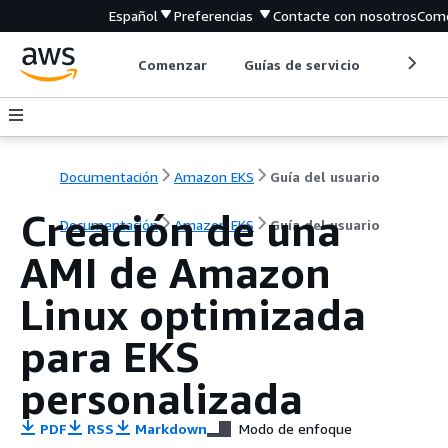
Español
Preferencias
Contacte con nosotros
Come
Comenzar
Guías de servicio
Herrami
Documentación
Amazon EKS
Guía del usuario
Creación de una
Documentación
Amazon EKS
Guía del usuario
AMI de Amazon
Linux optimizada
para EKS
personalizada
PDF
RSS
Markdown
Modo de enfoque