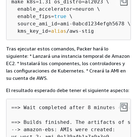
make k8s=1.31 os_distro=al2023 \

  enable_accelerator=neuron \

  enable_fips=
true
 \

  source_ami_id=ami-0abcd1234efgh5678 \

  kms_key_id=
alias
/aws-stig
Tras ejecutar estos comandos, Packer hará lo
siguiente: * Lanzará una instancia temporal de Amazon
EC2. * Instalará los componentes, los controladores y
las configuraciones de Kubernetes. * Creará la AMI en
su cuenta de AWS.
El resultado esperado debe tener el siguiente aspecto:
==> Wait completed after 8 minutes 42 seco
==> Builds finished. The artifacts of suc
--> amazon-ebs: AMIs were created:

us-west-2: ami-0e139a4b1a7a9a3e9
