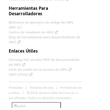
Herramientas Para
Desarrolladores
Biblioteca de ejemplos de código de AWS
AWS CLI
Centro de creadores en AWS
Blog de herramientas para desarrolladores de
AWS
Enlaces Útiles
Descarga del servidor MCP de documentación
de AWS
Inicio de sesión en la consola de AWS
AWS re:Post
Privacidad
Términos del sitio
Preferencias de
cookies
© 2026, Amazon Web Services, Inc o
sus afiliados. Todos los derechos reservados.
Español