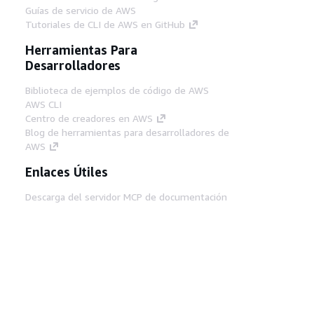
Guías de servicio de AWS
Tutoriales de CLI de AWS en GitHub
Herramientas Para
Desarrolladores
Biblioteca de ejemplos de código de AWS
AWS CLI
Centro de creadores en AWS
Blog de herramientas para desarrolladores de
AWS
Enlaces Útiles
Descarga del servidor MCP de documentación
de AWS
Inicio de sesión en la consola de AWS
AWS re:Post
Privacidad
Términos del sitio
Preferencias de
cookies
© 2026, Amazon Web Services, Inc o
sus afiliados. Todos los derechos reservados.