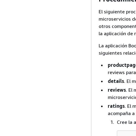
El siguiente pro
microservicios 
otros componente
la aplicación de
La aplicación Bo
siguientes relac
productpag
reviews para 
details
. El 
reviews
. El
microservici
ratings
. El 
acompaña a l
Cree la 