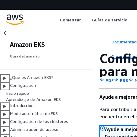
Comenzar
Guías de servicio
Documentaci
Amazon EKS
Config
Documentaci
Guía del usuario
para 
¿Qué es Amazon EKS?
PDF
RSS
M
Configuración
Inicio rápido
Ayude a mejorar
Aprendizaje de Amazon EKS
Introducción
Para contribuir a
Modo automático de EKS
encuentra en el 
Configuración de los clústeres
Ayude a mejo
Administración de acceso
Para contribuir