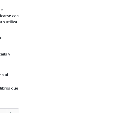
de
icarse con
to utiliza
s
ails y
ma al
 libros que