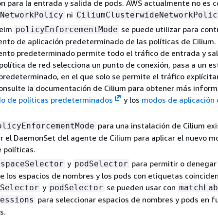
ón para la entrada y salida de pods. AWS actualmente no es 
ni
NetworkPolicy
CiliumClusterwideNetworkPolic
Helm
se puede utilizar para contr
policyEnforcementMode
to de aplicación predeterminado de las políticas de Cilium. 
to predeterminado permite todo el tráfico de entrada y sal
olítica de red selecciona un punto de conexión, pasa a un e
redeterminado, en el que solo se permite el tráfico explícit
onsulte la documentación de Cilium para obtener más inform
o de políticas predeterminados
y los
modos de aplicación 
para una instalación de Cilium exi
olicyEnforcementMode
ar el DaemonSet del agente de Cilium para aplicar el nuevo 
 políticas.
y
para permitir o denegar 
espaceSelector
podSelector
e los espacios de nombres y los pods con etiquetas coinciden
y
se pueden usar con
Selector
podSelector
matchLab
para seleccionar espacios de nombres y pods en f
essions
s.