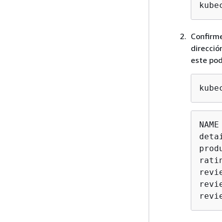
kube
Confirme
direcció
este pod
kube
NAME
deta
prod
rati
revi
revi
revi