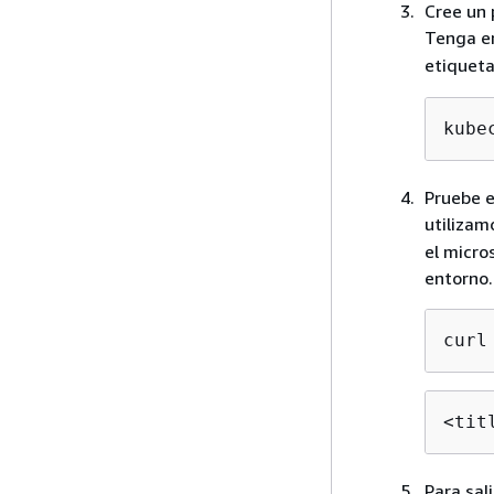
Cree un 
Tenga en
etiquet
kube
Pruebe e
utilizam
el micro
entorno.
curl
<tit
Para sal