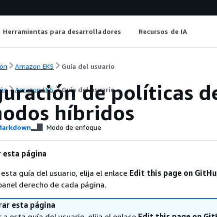
Herramientas para desarrolladores
Recursos de IA
ón
Amazon EKS
Guía del usuario
uración de políticas 
ón
Amazon EKS
Guía del usuario
nodos híbridos
arkdown
Modo de enfoque
 esta página
 esta guía del usuario, elija el enlace
Edit this page on GitH
panel derecho de cada página.
rar esta página
 a esta guía del usuario, elija el enlace
Edit this page on Gi