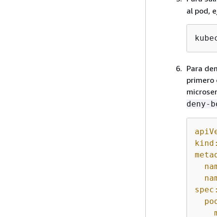
al pod, 
kube
Para dem
primero 
microser
deny-b
apiV
kind
meta
na
na
spec
po