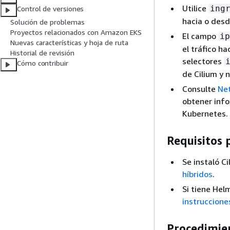
Utilice
ing
Control de versiones
hacia o desd
Solución de problemas
Proyectos relacionados con Amazon EKS
El campo
ip
Nuevas características y hoja de ruta
el tráfico ha
Historial de revisión
selectores
Cómo contribuir
de Cilium y 
Consulte
Net
obtener info
Kubernetes.
Requisitos 
Se instaló C
híbridos
.
Si tiene Hel
instruccione
Procedimie