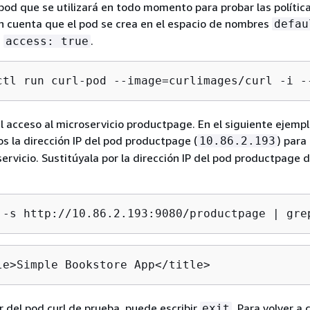
pod que se utilizará en todo momento para probar las política
 cuenta que el pod se crea en el espacio de nombres
defau
a
.
access: true
ctl run curl-pod --image=curlimages/curl -i -
l acceso al microservicio productpage. En el siguiente ejempl
os la dirección IP del pod productpage (
) para
10.86.2.193
servicio. Sustitúyala por la dirección IP del pod productpage 
 -s http://10.86.2.193:9080/productpage | gre
le>Simple Bookstore App</title>
ir del pod curl de prueba, puede escribir
. Para volver a
exit