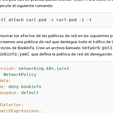
ejecute el siguiente comando.
ctl attach curl-pod -c curl-pod -i -t
ostrar los efectos de las políticas de red en los siguientes p
creamos una política de red que deniegue todo el tráfico de 
vicios de BookInfo. Cree un archivo llamado
network-poli
que defina la política de red de denegación.
ookinfo.yaml
ersion:
networking.k8s.io/v1
:
NetworkPolicy
data:
me:
deny-bookinfo
mespace:
default
:
dSelector:
matchExpressions: