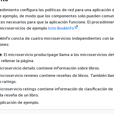
cedimiento configura las políticas de red para una aplicación 
de ejemplo, de modo que los componentes solo pueden comun
s necesarios para que la aplicación funcione. El procedimien
 microservicios de ejemplo
Istio BookInfo
.
okInfo consta de cuatro microservicios independientes con la
iones:
e
. El microservicio productpage llama a los microservicios det
rellenar la página.
microservicio details contiene información sobre libros.
 microservicio reviews contiene reseñas de libros. También lla
o ratings.
microservicio ratings contiene información de clasificación de
a reseña de un libro.
aplicación de ejemplo.