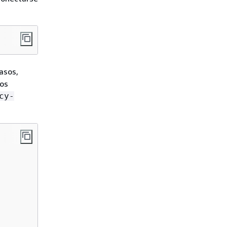
asos,
los
cy-