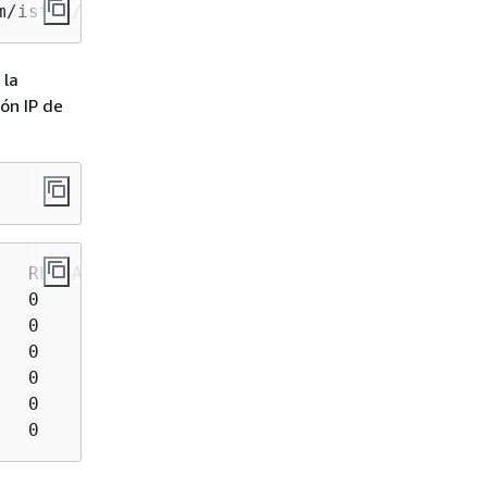
m/istio/istio/refs/heads/master/samples/booki
 la
ión IP de
   RESTARTS   AGE   IP            NODE

   0          7s    10.86.3.7     mi-0daa25399
   0          7s    10.86.2.193   mi-082f73826
   0          7s    10.86.2.232   mi-082f73826
   0          7s    10.86.2.47    mi-026d6a261
   0          7s    10.86.3.58    mi-0daa25399
   0          7s    10.86.2.69    mi-09183e8a