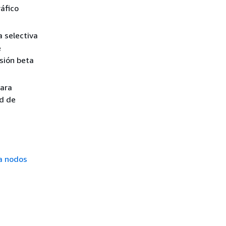
ráfico
a selectiva
e
rsión beta
ara
ed de
a nodos