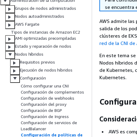
Administración de la computación
se encuentra 
Grupos de nodos administrados
Nodos autoadministrados
AWS admite las p
AWS Fargate
salida de los po
Tipos de instancias de Amazon EC2
clústeres de EK
AMI optimizadas precompiladas
red de la CNI d
Estado y reparación de nodos
Nodos híbridos
En este tema se 
Requisitos previos
Nodos híbridos d
de Kubernetes, 
Ejecución de nodos híbridos
Kubernetes.
Configuración
Cómo configurar una CNI
Configuración de complementos
Configuración de webhooks
Configurar
Configuración del proxy
Configuración de BGP
Configuración de Ingress
Considerac
Configuración de servicios de
LoadBalancer
AWS es compa
Configuración de políticas de