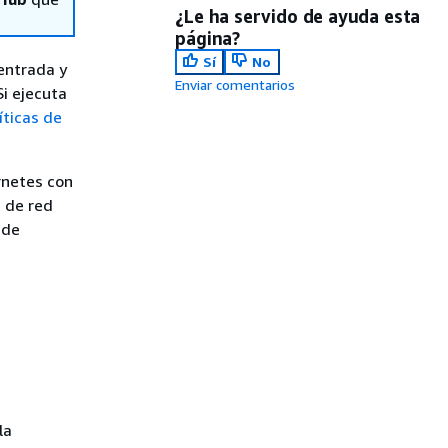
¿Le ha servido de ayuda esta
página?
Sí
No
 entrada y
Enviar comentarios
Si ejecuta
íticas de
rnetes con
s de red
 de
la