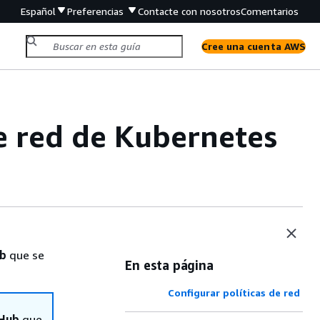
Español
Preferencias
Contacte con nosotros
Comentarios
Cree una cuenta AWS
de red de Kubernetes
ub
que se
En esta página
Configurar políticas de red
tHub
que