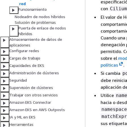
especificaci
red
con
Cilium
Funcionamiento
El valor de 
Nodeadm de nodos híbridos
Solución de problemas
comportamien
Puerta de enlace de nodos
comportamien
híbridos
Cuando una p
Almacenamiento de datos de
denegación p
aplicaciones
Configurar redes
permitido. C
sobre el
mod
Cargas de trabajo
políticas
.
Capacidades de EKS
Si cambia
Administración de clústeres
p
debe reinici
Seguridad
aplicación de
Supervisión de clústeres
Utilice
Trabajar con otros servicios
nam
hacia o desd
Amazon EKS Connector
namespace
Amazon EKS en AWS Outposts
matchExpr
IA y ML en EKS
sus etiqueta
Herramientas