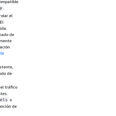
compatible
.
y
olar el
El
ida.
stado de
amente
ación
de
stente,
modo de
el tráfico
tes.
o
els
unción de