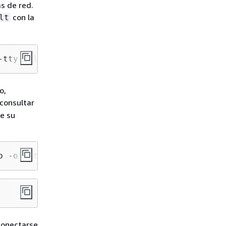
s de red.
con la
lt
-tty --labels=access=
true
 --namespace=default
o,
 consultar
de su
p -o 
"<title>.*</title>"
 conectarse