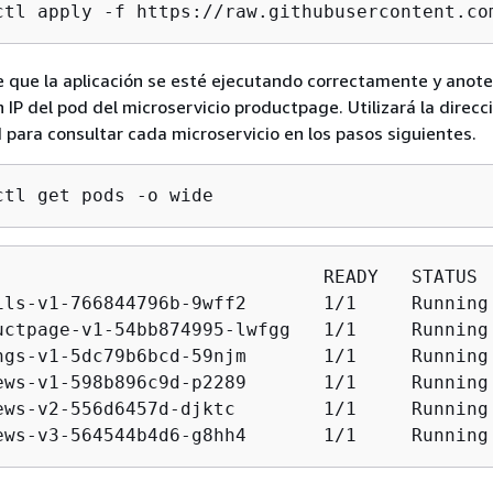
ctl apply -f https://raw.githubusercontent.co
 que la aplicación se esté ejecutando correctamente y anote
n IP del pod del microservicio productpage. Utilizará la direcc
 para consultar cada microservicio en los pasos siguientes.
ctl get pods -o wide
                              READY   STATUS 
ils-v1-766844796b-9wff2       1/1     Running
uctpage-v1-54bb874995-lwfgg   1/1     Running
ngs-v1-5dc79b6bcd-59njm       1/1     Running
ews-v1-598b896c9d-p2289       1/1     Running
ews-v2-556d6457d-djktc        1/1     Running
ews-v3-564544b4d6-g8hh4       1/1     Running