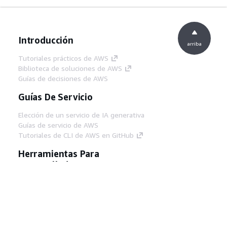
Introducción
arriba
Tutoriales prácticos de AWS
Biblioteca de soluciones de AWS
Guías de decisiones de AWS
Guías De Servicio
Elección de un servicio de IA generativa
Guías de servicio de AWS
Tutoriales de CLI de AWS en GitHub
Herramientas Para
Desarrolladores
Biblioteca de ejemplos de código de AWS
AWS CLI
Centro de creadores en AWS
Blog de herramientas para desarrolladores de
AWS