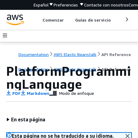
Español
Preferencias
Contacte con nosotros
Come
Comenzar
Guías de servicio
Herrami
Documentation
AWS Elastic Beanstalk
API Reference
PlatformProgrammi
Documentation
AWS Elastic Beanstalk
API Reference
ngLanguage
PDF
Markdown
Modo de enfoque
En esta página
Esta página no se ha traducido a su idioma.