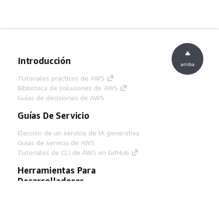
Introducción
arriba
Tutoriales prácticos de AWS
Biblioteca de soluciones de AWS
Guías de decisiones de AWS
Guías De Servicio
Elección de un servicio de IA generativa
Guías de servicio de AWS
Tutoriales de CLI de AWS en GitHub
Herramientas Para
Desarrolladores
Biblioteca de ejemplos de código de AWS
AWS CLI
Centro de creadores en AWS