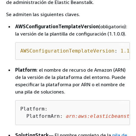
de administración de Elastic Beanstalk.
Se admiten las siguientes claves.
AWSConfigurationTemplateVersion
(obligatorio):
la versión de la plantilla de configuración (1.1.0.0).
AWSConfigurationTemplateVersion
: 
1.1.0
Platform
: el nombre de recurso de Amazon (ARN)
de la versión de la plataforma del entorno. Puede
especificar la plataforma por ARN o el nombre de
una pila de soluciones.
Platform:

  PlatformArn: 
arn:aws:elasticbeanstal
SolutionStack
— El nombre completo de la
pila de