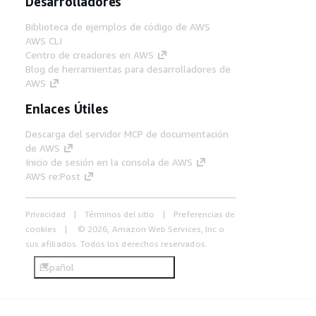
Desarrolladores
Biblioteca de ejemplos de código de AWS
AWS CLI
Centro de creadores en AWS
Blog de herramientas para desarrolladores de
AWS
Enlaces Útiles
Descarga del servidor MCP de documentación
de AWS
Inicio de sesión en la consola de AWS
AWS re:Post
Privacidad
Términos del sitio
Preferencias de
cookies
© 2026, Amazon Web Services, Inc o
sus afiliados. Todos los derechos reservados.
Español