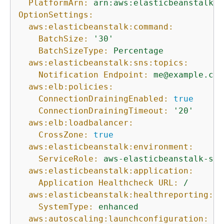
PlatformArn:
arn:aws:elasticbeanstalk:u
OptionSettings:
aws:elasticbeanstalk:command:
BatchSize:
'30'
BatchSizeType:
Percentage
aws:elasticbeanstalk:sns:topics:
Notification Endpoint:
me@example.com
aws:elb:policies:
ConnectionDrainingEnabled:
true
ConnectionDrainingTimeout:
'20'
aws:elb:loadbalancer:
CrossZone:
true
aws:elasticbeanstalk:environment:
ServiceRole:
aws-elasticbeanstalk-ser
aws:elasticbeanstalk:application:
Application Healthcheck URL:
/
aws:elasticbeanstalk:healthreporting:sy
SystemType:
enhanced
aws:autoscaling:launchconfiguration: