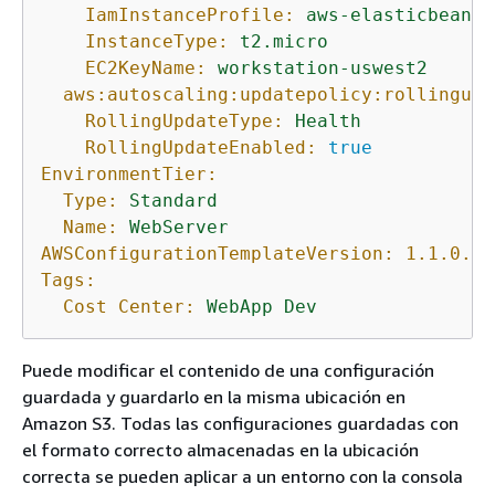
IamInstanceProfile:
aws-elasticbeanst
InstanceType:
t2.micro
EC2KeyName:
workstation-uswest2
aws:autoscaling:updatepolicy:rollingupd
RollingUpdateType:
Health
RollingUpdateEnabled:
true
EnvironmentTier:
Type:
Standard
Name:
WebServer
AWSConfigurationTemplateVersion:
1.1
.0
.0
Tags:
Cost Center:
WebApp
Dev
Puede modificar el contenido de una configuración
guardada y guardarlo en la misma ubicación en
Amazon S3. Todas las configuraciones guardadas con
el formato correcto almacenadas en la ubicación
correcta se pueden aplicar a un entorno con la consola