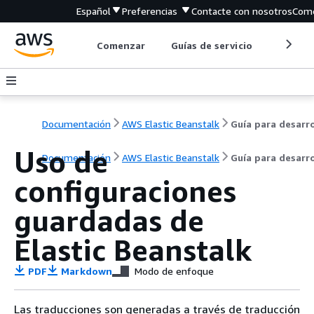
Español
Preferencias
Contacte con nosotros
Come
Comenzar
Guías de servicio
Herrami
Documentación
AWS Elastic Beanstalk
Uso de
Documentación
AWS Elastic Beanstalk
Guía para desarr
configuraciones
guardadas de
Elastic Beanstalk
PDF
Markdown
Modo de enfoque
Las traducciones son generadas a través de traducción