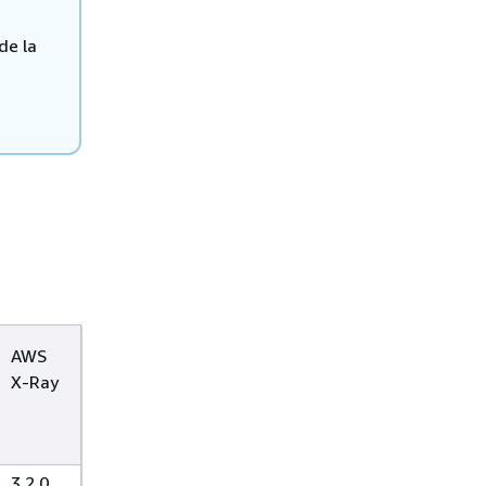
de la
AWS
X‑Ray
3.2.0