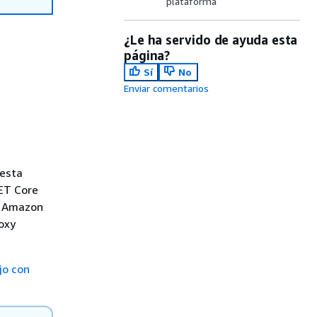
plataforma
¿Le ha servido de ayuda esta
página?
Sí
No
Enviar comentarios
 esta
NET Core
n Amazon
roxy
jo con