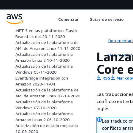
Amazon Linux 2 29-12-2020
Integración de EventBridge la
consola Amazon 2020-12-23
Actualización de la plataforma
Comenzar
Guías de servicio
Docker el 07-12-2020
.NET 5 en las plataformas Elastic
Beanstalk del 20-11-2020
Documentaci
Actualización de la plataforma de
AMI de Amazon Linux 11-11-2020
Lanza
Actualización de la plataforma
Documentaci
Amazon Linux 2 10-11-2020
Core e
Actualización de la plataforma
Windows 05-11-2020
RSS
Markdo
EventBridge Integración con
Amazon 2020-11-04
Actualización de la plataforma de
Las traducciones
AMI de Amazon Linux 07-10-2020
conflicto entre l
Actualización de la plataforma
Windows 07-10-2020
inglés.
Actualización de la plataforma
Amazon Linux 2 06-10-2020
Las traduccio
Autorización de estado mejorada
conflicto entre
10-09-2020