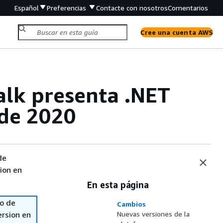
Español
Preferencias
Contacte con nosotros
Comentarios
Cree una cuenta AWS
alk presenta .NET
 de 2020
de
sion en
En esta página
so de
Cambios
ersion en
Nuevas versiones de la