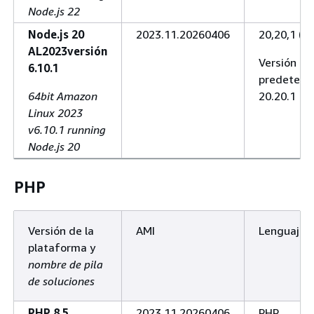
Node.js 22
Node.js 20
2023.11.20260406
20,20,1 (10
AL2023versión
Versión
6.10.1
predeterm
64bit Amazon
20.20.1
Linux 2023
v6.10.1 running
Node.js 20
PHP
Versión de la
AMI
Lenguaje
plataforma y
nombre de pila
de soluciones
PHP 8.5
2023.11.20260406
PHP