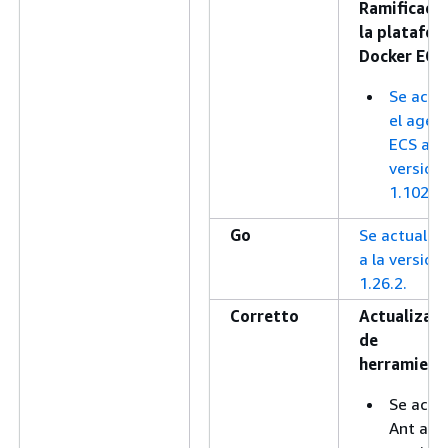
Ramificació
la platafo
Docker ECS
Se actu
el agen
ECS a la
versión
1.102.1.
Go
Se actualiz
a la versión
1.26.2.
Corretto
Actualizac
de
herramient
Se actu
Ant a la