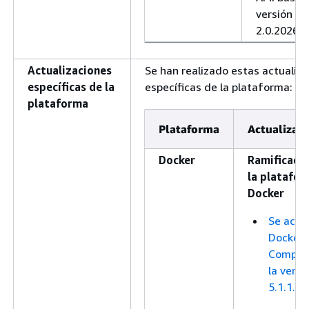
versión
2.0.20260
Actualizaciones
Se han realizado estas actualiz
específicas de la
específicas de la plataforma:
plataforma
Plataforma
Actualizac
Docker
Ramificació
la platafo
Docker
Se actu
Docker
Compos
la versi
5.1.1.