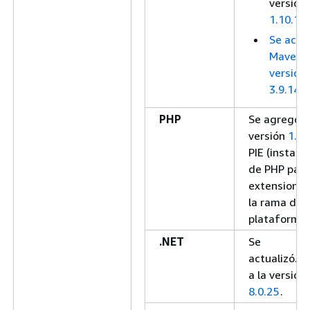
versión
1.10.16
.
Se actu
Maven a
versión
3.9.14.
PHP
Se agregó l
versión
1.4.
PIE (instala
de PHP para
extensiones
la rama de l
plataforma 
.NET
Se
actualizó.N
a la versión
8.0.25
.