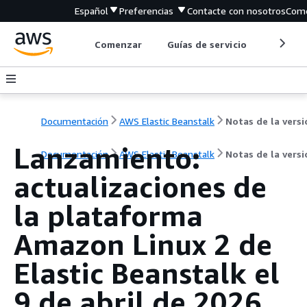
Español
Preferencias
Contacte con nosotros
Come
Comenzar
Guías de servicio
Herrami
Documentación
AWS Elastic Beanstalk
Notas de la versi
Lanzamiento:
Documentación
AWS Elastic Beanstalk
Notas de la versi
actualizaciones de
la plataforma
Amazon Linux 2 de
Elastic Beanstalk el
9 de abril de 2026