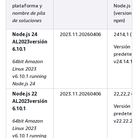
plataforma y
Node.js
nombre de pila
(versiones
de soluciones
npm)
Node.js 24
2023.11.20260406
2414,1 (11
AL2023versión
Versión
6.10.1
predeterm
64bit Amazon
v24.14.1
Linux 2023
v6.10.1 running
Node.js 24
Node.js 22
2023.11.20260406
22,22,2 (10
AL2023versión
Versión
6.10.1
predeterm
64bit Amazon
v22.22.2
Linux 2023
v6.10.1 running