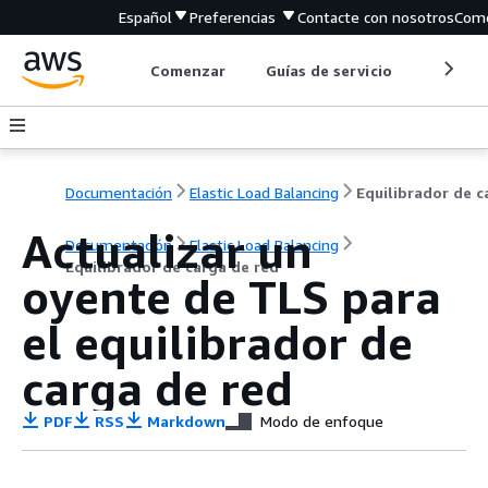
Español
Preferencias
Contacte con nosotros
Come
Comenzar
Guías de servicio
Herrami
Documentación
Elastic Load Balancing
Actualizar un
Documentación
Elastic Load Balancing
Equilibrador de carga de red
oyente de TLS para
el equilibrador de
carga de red
PDF
RSS
Markdown
Modo de enfoque