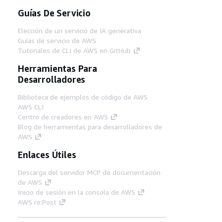
Guías De Servicio
Elección de un servicio de IA generativa
Guías de servicio de AWS
Tutoriales de CLI de AWS en GitHub
Herramientas Para
Desarrolladores
Biblioteca de ejemplos de código de AWS
AWS CLI
Centro de creadores en AWS
Blog de herramientas para desarrolladores de
AWS
Enlaces Útiles
Descarga del servidor MCP de documentación
de AWS
Inicio de sesión en la consola de AWS
AWS re:Post