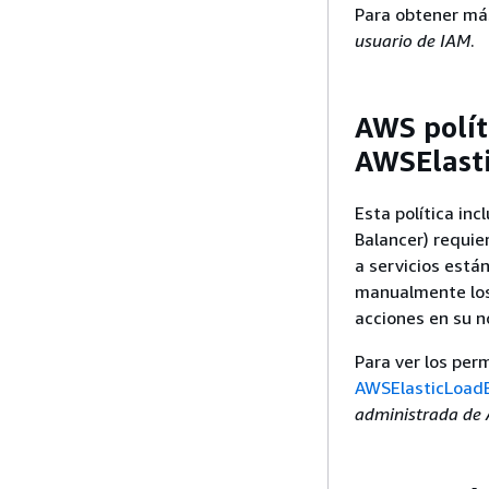
Para obtener má
usuario de IAM
.
AWS polít
AWSElasti
Esta política in
Balancer) requie
a servicios está
manualmente los
acciones en su n
Para ver los perm
AWSElasticLoadB
administrada d