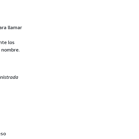
ara llamar
nte los
u nombre.
inistrada
eso