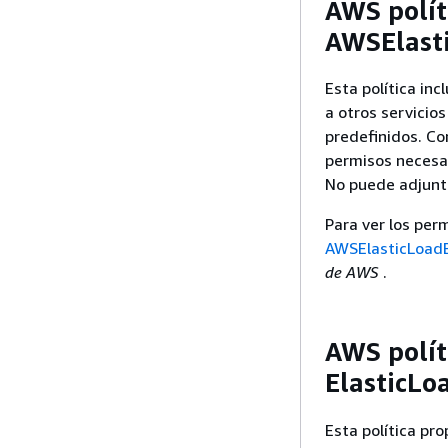
AWS polít
AWSElasti
Esta política in
a otros servicio
predefinidos. Co
permisos necesar
No puede adjuntar
Para ver los perm
AWSElasticLoadB
de AWS
.
AWS polít
ElasticLo
Esta política pro