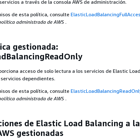
 servicios a través de la consola AWS de administración.
misos de esta política, consulte
ElasticLoadBalancingFullAcce
 política administrada de AWS
.
ica gestionada:
oadBalancingReadOnly
porciona acceso de solo lectura a los servicios de Elastic Loa
s servicios dependientes.
misos de esta política, consulte
ElasticLoadBalancingReadOnl
 política administrada de AWS
.
ciones de Elastic Load Balancing a la
 AWS gestionadas