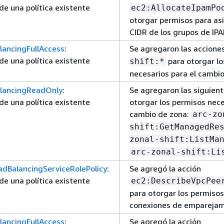
de una política existente
ec2:AllocateIpamPo
otorgar permisos para as
CIDR de los grupos de IPA
lancingFullAccess
:
Se agregaron las accione
de una política existente
para otorgar lo
shift:*
necesarios para el cambio
alancingReadOnly
:
Se agregaron las siguien
de una política existente
otorgar los permisos nece
cambio de zona:
arc-zo
shift:GetManagedRe
zonal-shift:ListMa
arc-zonal-shift:Li
adBalancingServiceRolePolicy
:
Se agregó la acción
de una política existente
ec2:DescribeVpcPee
para otorgar los permisos
conexiones de emparejam
lancingFullAccess
:
Se agregó la acción