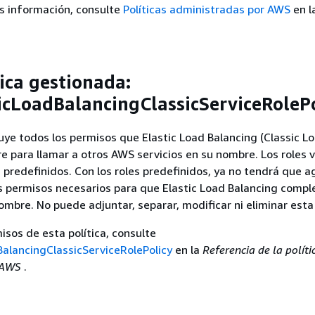
s información, consulte
Políticas administradas por AWS
en l
ica gestionada:
cLoadBalancingClassicServiceRolePo
cluye todos los permisos que Elastic Load Balancing (Classic L
re para llamar a otros AWS servicios en su nombre. Los roles 
n predefinidos. Con los roles predefinidos, ya no tendrá que 
 permisos necesarios para que Elastic Load Balancing compl
ombre. No puede adjuntar, separar, modificar ni eliminar esta 
isos de esta política, consulte
alancingClassicServiceRolePolicy
en la
Referencia de la políti
e AWS
.