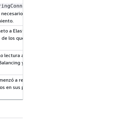
octubre de
ringConnections
2021
 necesarios para las
iento.
eto a Elastic Load
20 de
s de los que
septiembre
de 2018
o lectura a los
20 de
Balancing y a los
septiembre
de 2018
menzó a realizar un
20 de
s en sus políticas
septiembre
de 2018