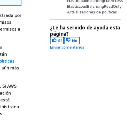
ElasticLoadBalancingFullAccess
ElasticLoadBalancingReadOnly
Actualizaciones de políticas
strada por
rmisos
¿Le ha servido de ayuda esta
ermisos a
página?
Sí
No
en
Enviar comentarios
stán
olíticas
r aún más
. Si AWS
zación
 está
inistrada
as