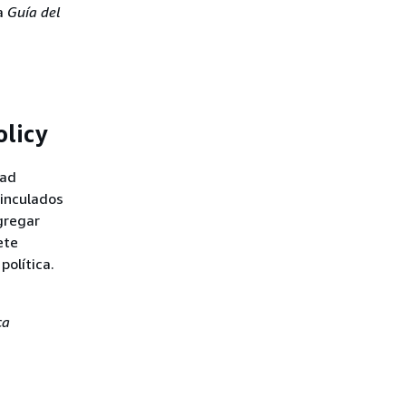
a
Guía del
licy
oad
vinculados
agregar
ete
política.
ca