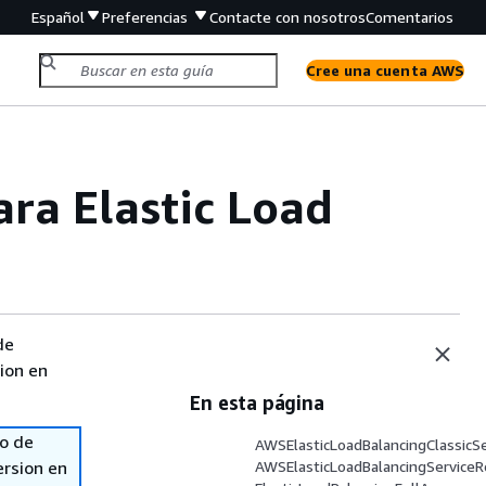
Español
Preferencias
Contacte con nosotros
Comentarios
Cree una cuenta AWS
ara Elastic Load
de
sion en
En esta página
so de
AWSElasticLoadBalancingClassicSe
ersion en
AWSElasticLoadBalancingServiceR