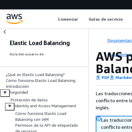
Comenzar
Guías de servicio
Documentaci
Elastic Load Balancing
AWS po
Documentaci
Guía del usuario de
Balan
¿Qué es Elastic Load Balancing?
PDF
Markdo
Cómo funciona Elastic Load Balancing
Introducción
Seguridad
Las traducciones
Protección de datos
conflicto entre l
Identity and Access Management
inglés.
Cómo funciona Elastic Load
Balancing con IAM
Las traduccio
Permisos de la API de etiquetado
conflicto entre
de recursos