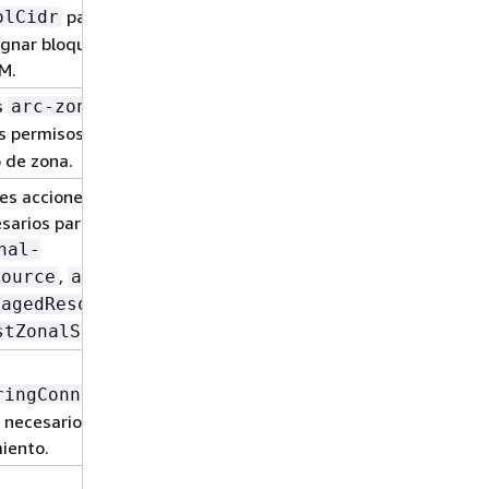
para
febrero
olCidr
de 2025
ignar bloques de
M.
s
28 de
arc-zonal-
noviembre
s permisos
de 2023
 de zona.
tes acciones para
28 de
sarios para el
noviembre
de 2023
nal-
,
source
arc-
y
nagedResources
.
stZonalShifts
11 de
octubre de
ringConnections
2021
 necesarios para las
iento.
11 de