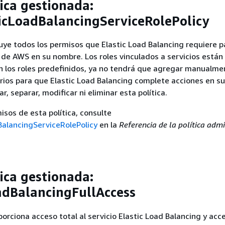
ica gestionada:
cLoadBalancingServiceRolePolicy
cluye todos los permisos que Elastic Load Balancing requiere p
s de AWS en su nombre. Los roles vinculados a servicios están
n los roles predefinidos, ya no tendrá que agregar manualme
ios para que Elastic Load Balancing complete acciones en s
, separar, modificar ni eliminar esta política.
isos de esta política, consulte
alancingServiceRolePolicy
en la
Referencia de la política adm
ica gestionada:
adBalancingFullAccess
porciona acceso total al servicio Elastic Load Balancing y acc