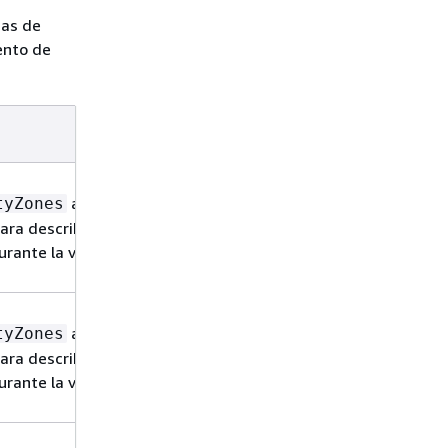
das de
ento de
Fecha
23 de
acción
febrero de
tyZones
2026
ra describir las
urante la validación
21 de
acción
noviembre
tyZones
de 2025
ra describir las
urante la validación
17 de