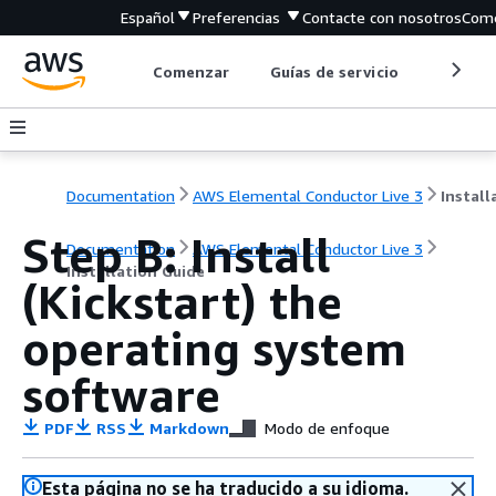
Español
Preferencias
Contacte con nosotros
Come
Comenzar
Guías de servicio
Herrami
Documentation
AWS Elemental Conductor Live 3
Step B: Install
Documentation
AWS Elemental Conductor Live 3
Installation Guide
(Kickstart) the
operating system
software
PDF
RSS
Markdown
Modo de enfoque
Esta página no se ha traducido a su idioma.