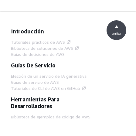
Introducción
arriba
Tutoriales prácticos de AWS
Biblioteca de soluciones de AWS
Guías de decisiones de AWS
Guías De Servicio
Elección de un servicio de IA generativa
Guías de servicio de AWS
Tutoriales de CLI de AWS en GitHub
Herramientas Para
Desarrolladores
Biblioteca de ejemplos de código de AWS
AWS CLI
Centro de creadores en AWS
Blog de herramientas para desarrolladores de