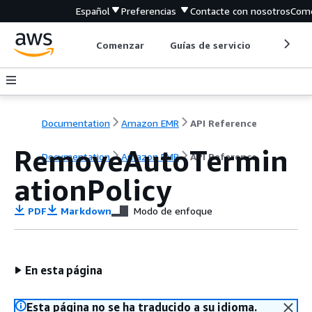
Español
Preferencias
Contacte con nosotros
Come
Comenzar
Guías de servicio
Herrami
Documentation
Amazon EMR
API Reference
RemoveAutoTermin
Documentation
Amazon EMR
API Reference
ationPolicy
PDF
Markdown
Modo de enfoque
En esta página
Esta página no se ha traducido a su idioma.