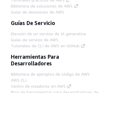
Biblioteca de soluciones de AWS
Guías de decisiones de AWS
Guías De Servicio
Elección de un servicio de IA generativa
Guías de servicio de AWS
Tutoriales de CLI de AWS en GitHub
Herramientas Para
Desarrolladores
Biblioteca de ejemplos de código de AWS
AWS CLI
Centro de creadores en AWS
Blog de herramientas para desarrolladores de
AWS
Enlaces Útiles
Descarga del servidor MCP de documentación
de AWS
Inicio de sesión en la consola de AWS