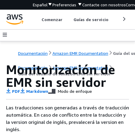
Español
Preferencias
Contacte con nosotros
Come
Comenzar
Guías de servicio
Herrami
Documentación
Amazon EMR Documentation
Monitorización de
Documentación
Amazon EMR Documentation
Guía del usuario de Amazon EMR sin servidor
EMR sin servidor
PDF
Markdown
Modo de enfoque
Las traducciones son generadas a través de traducción
automática. En caso de conflicto entre la traducción y
la version original de inglés, prevalecerá la version en
inglés.