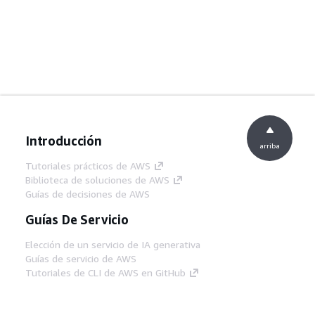
Introducción
arriba
Tutoriales prácticos de AWS
Biblioteca de soluciones de AWS
Guías de decisiones de AWS
Guías De Servicio
Elección de un servicio de IA generativa
Guías de servicio de AWS
Tutoriales de CLI de AWS en GitHub
Herramientas Para
Desarrolladores