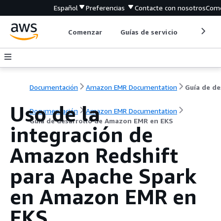
Español
Preferencias
Contacte con nosotros
Come
Comenzar
Guías de servicio
Herrami
Documentación
Amazon EMR Documentation
Uso de la
Documentación
Amazon EMR Documentation
Guía de desarrollo de Amazon EMR en EKS
integración de
Amazon Redshift
para Apache Spark
en Amazon EMR en
EKS