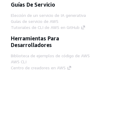
Guías De Servicio
Elección de un servicio de IA generativa
Guías de servicio de AWS
Tutoriales de CLI de AWS en GitHub
Herramientas Para
Desarrolladores
Biblioteca de ejemplos de código de AWS
AWS CLI
Centro de creadores en AWS
Blog de herramientas para desarrolladores de
AWS
Enlaces Útiles
Descarga del servidor MCP de documentación
de AWS
Inicio de sesión en la consola de AWS
AWS re:Post