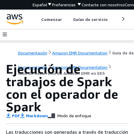
Español
Preferencias
Contacte con nosotros
Come
Comenzar
Guías de servicio
Herrami
Documentación
Amazon EMR Documentation
Ejecución de
Documentación
Amazon EMR Documentation
Guía de desarrollo de Amazon EMR en EKS
trabajos de Spark
con el operador de
Spark
PDF
Markdown
Modo de enfoque
Las traducciones son generadas a través de traducción