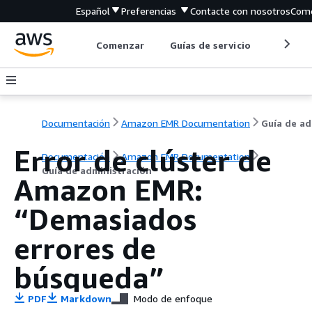
Español
Preferencias
Contacte con nosotros
Come
Comenzar
Guías de servicio
Herrami
Documentación
Amazon EMR Documentation
G
Error de clúster de
Documentación
Amazon EMR Documentation
Guía de administración
Amazon EMR:
“Demasiados
errores de
búsqueda”
PDF
Markdown
Modo de enfoque