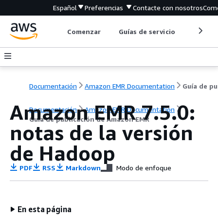
Español
Preferencias
Contacte con nosotros
Come
Comenzar
Guías de servicio
Herrami
Documentación
Amazon EMR Documentation
Gu
Amazon EMR 7.5.0:
Documentación
Amazon EMR Documentation
Guía de publicación de Amazon EMR
notas de la versión
de Hadoop
PDF
RSS
Markdown
Modo de enfoque
En esta página