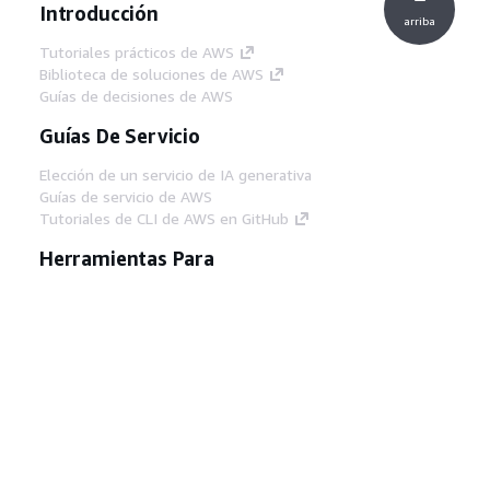
Introducción
arriba
Tutoriales prácticos de AWS
Biblioteca de soluciones de AWS
Guías de decisiones de AWS
Guías De Servicio
Elección de un servicio de IA generativa
Guías de servicio de AWS
Tutoriales de CLI de AWS en GitHub
Herramientas Para
Desarrolladores
Biblioteca de ejemplos de código de AWS
AWS CLI
Centro de creadores en AWS
Blog de herramientas para desarrolladores de
AWS
Enlaces Útiles
Descarga del servidor MCP de documentación