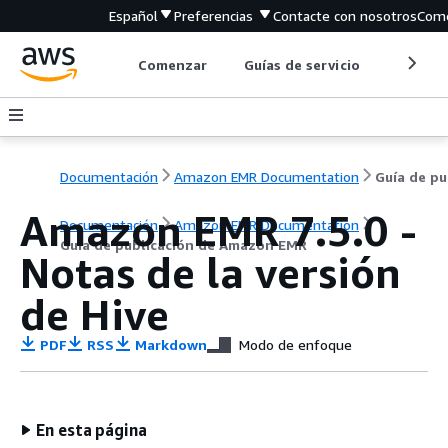
Español
Preferencias
Contacte con nosotros
Come
Comenzar
Guías de servicio
Herrami
Documentación
Amazon EMR Documentation
Gu
Amazon EMR 7.5.0 -
Documentación
Amazon EMR Documentation
Guía de publicación de Amazon EMR
Notas de la versión
de Hive
PDF
RSS
Markdown
Modo de enfoque
En esta página