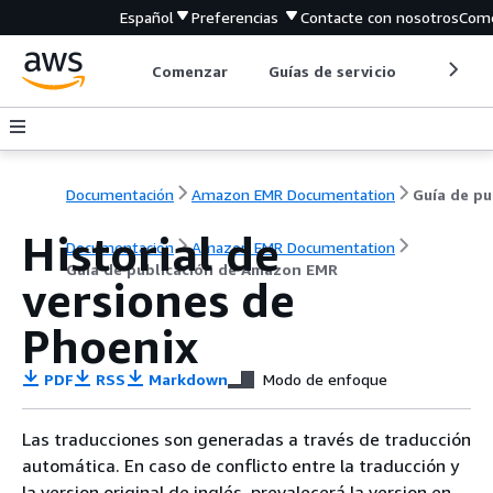
Español
Preferencias
Contacte con nosotros
Come
Comenzar
Guías de servicio
Herrami
Documentación
Amazon EMR Documentation
Gu
Historial de
Documentación
Amazon EMR Documentation
Guía de publicación de Amazon EMR
versiones de
Phoenix
PDF
RSS
Markdown
Modo de enfoque
Las traducciones son generadas a través de traducción
automática. En caso de conflicto entre la traducción y
la version original de inglés, prevalecerá la version en