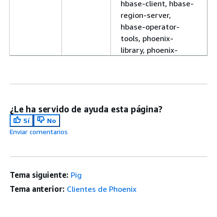
hbase-client, hbase-
region-server,
hbase-operator-
tools, phoenix-
library, phoenix-
connectors, phoenix-
query-server,
zookeeper-client,
zookeeper-server
¿Le ha servido de ayuda esta página?
emr-
5.2.1
emrfs, emr-ddb,
Sí
No
7.11.0
emr-goodies, emr-
Enviar comentarios
kinesis, emr-s3-dist-
cp, hadoop-client,
hadoop-hdfs-
datanode, hadoop-
Tema siguiente:
Pig
hdfs-library, hadoop-
Tema anterior:
Clientes de Phoenix
hdfs-namenode,
hadoop-hdfs-zkfc,