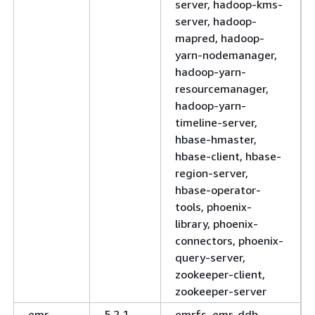
server, hadoop-kms-
server, hadoop-
mapred, hadoop-
yarn-nodemanager,
hadoop-yarn-
resourcemanager,
hadoop-yarn-
timeline-server,
hbase-hmaster,
hbase-client, hbase-
region-server,
hbase-operator-
tools, phoenix-
library, phoenix-
connectors, phoenix-
query-server,
zookeeper-client,
zookeeper-server
emr-
5.2.1
emrfs, emr-ddb,