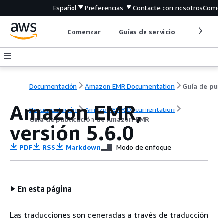
Español
Preferencias
Contacte con nosotros
Come
Comenzar
Guías de servicio
Herrami
Documentación
Amazon EMR Documentation
Gu
Amazon EMR,
Documentación
Amazon EMR Documentation
Guía de publicación de Amazon EMR
versión 5.6.0
PDF
RSS
Markdown
Modo de enfoque
En esta página
Las traducciones son generadas a través de traducción