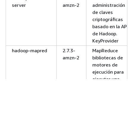
server
amzn-2
administración
de claves
criptográficas
basado en la API
de Hadoop.
KeyProvider
hadoop-mapred
2.7.3-
MapReduce
amzn-2
bibliotecas de
motores de
ejecución para
ejecutar una
aplicación.
MapReduce
hadoop-yarn-
2.7.3-
Servicio de
nodemanager
amzn-2
YARN para la
administración
de
contenedores