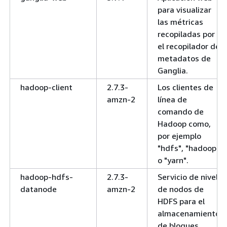
para visualizar
las métricas
recopiladas por
el recopilador de
metadatos de
Ganglia.
hadoop-client
2.7.3-
Los clientes de
amzn-2
línea de
comando de
Hadoop como,
por ejemplo
"hdfs", "hadoop"
o "yarn".
hadoop-hdfs-
2.7.3-
Servicio de nivel
datanode
amzn-2
de nodos de
HDFS para el
almacenamiento
de bloques.