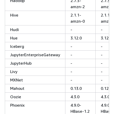
Hadoop
2.7.3-
2.7.3-
amzn-2
amzn-
Hive
2.1.1-
2.1.1-
amzn-0
amzn-
Hudi
-
-
Hue
3.12.0
3.12.0
Iceberg
-
-
JupyterEnterpriseGateway
-
-
JupyterHub
-
-
Livy
-
-
MXNet
-
-
Mahout
0.13.0
0.12.2
Oozie
4.3.0
4.3.0
Phoenix
4.9.0-
4.9.0-
HBase-1.2
HBase-