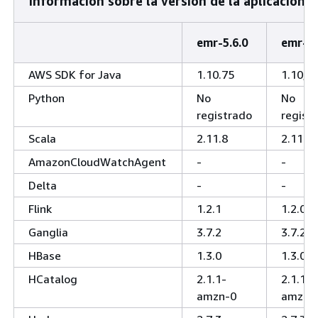
Información sobre la versión de la aplicación
emr-5.6.0
emr-5.
AWS SDK for Java
1.10.75
1.10,7
Python
No
No
registrado
regist
Scala
2.11.8
2.11.8
AmazonCloudWatchAgent
-
-
Delta
-
-
Flink
1.2.1
1.2.0
Ganglia
3.7.2
3.7.2
HBase
1.3.0
1.3.0
HCatalog
2.1.1-
2.1.1-
amzn-0
amzn-