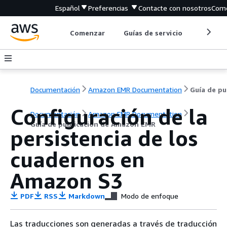
Español
Preferencias
Contacte con nosotros
Come
Comenzar
Guías de servicio
Herrami
Documentación
Amazon EMR Documentation
Gu
Configuración de la
Documentación
Amazon EMR Documentation
Guía de publicación de Amazon EMR
persistencia de los
cuadernos en
Amazon S3
PDF
RSS
Markdown
Modo de enfoque
Las traducciones son generadas a través de traducción