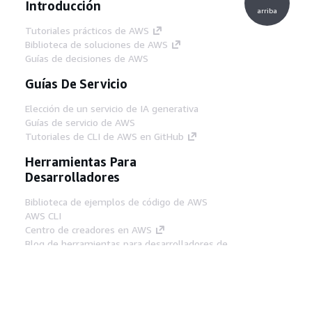
Introducción
arriba
Tutoriales prácticos de AWS
Biblioteca de soluciones de AWS
Guías de decisiones de AWS
Guías De Servicio
Elección de un servicio de IA generativa
Guías de servicio de AWS
Tutoriales de CLI de AWS en GitHub
Herramientas Para
Desarrolladores
Biblioteca de ejemplos de código de AWS
AWS CLI
Centro de creadores en AWS
Blog de herramientas para desarrolladores de
AWS
Enlaces Útiles
Descarga del servidor MCP de documentación