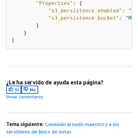
"Properties"
: 
{
"s3.persistence.enabled"
: 
"tr
"s3.persistence.bucket"
: 
"MyJ
        }

    }

]
¿Le ha servido de ayuda esta página?
Sí
No
Enviar comentarios
Tema siguiente:
Conexión al nodo maestro y a los
servidores de blocs de notas