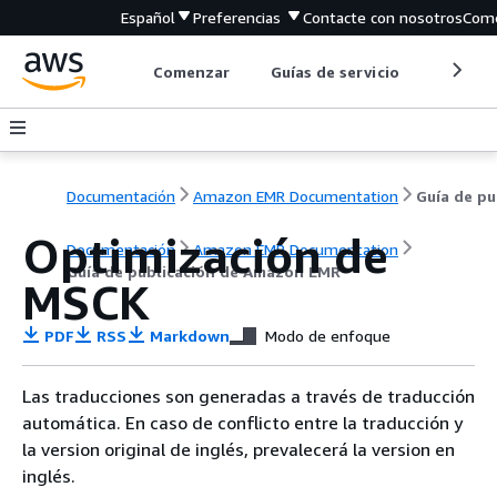
Español
Preferencias
Contacte con nosotros
Come
Comenzar
Guías de servicio
Herrami
Documentación
Amazon EMR Documentation
Gu
Optimización de
Documentación
Amazon EMR Documentation
Guía de publicación de Amazon EMR
MSCK
PDF
RSS
Markdown
Modo de enfoque
Las traducciones son generadas a través de traducción
automática. En caso de conflicto entre la traducción y
la version original de inglés, prevalecerá la version en
inglés.