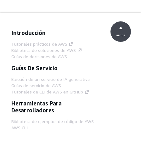
Introducción
arriba
Tutoriales prácticos de AWS
Biblioteca de soluciones de AWS
Guías de decisiones de AWS
Guías De Servicio
Elección de un servicio de IA generativa
Guías de servicio de AWS
Tutoriales de CLI de AWS en GitHub
Herramientas Para
Desarrolladores
Biblioteca de ejemplos de código de AWS
AWS CLI
Centro de creadores en AWS
Blog de herramientas para desarrolladores de