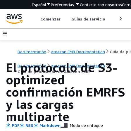
Español
Preferencias
Contacte con nosotros
Come
Comenzar
Guías de servicio
Herrami
Documentación
Amazon EMR Documentation
Gu
El protocolo de S3-
Documentación
Amazon EMR Documentation
Guía de publicación de Amazon EMR
optimized
confirmación EMRFS
y las cargas
multiparte
PDF
RSS
Markdown
Modo de enfoque