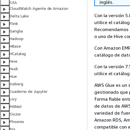
inglés.
S3A
CloudWatch Agente de Amazon
Con la versión 5
Delta Lake
utilice el catá
Flink
Recomendamos es
Ganglia
o uno de Hive co
Hadoop
HBase
Con Amazon EMR v
HCatalog
catálogo de dat
Hive
Con la versión 7
Hudi
utilice el catál
Hue
Iceberg
AWS Glue es un s
Cuaderno de Jupyter
gestionado que p
forma fiable ent
Livy
de datos de AWS
MXNet
variedad de fue
Oozie
Amazon RDS, Ama
Phoenix
compatible con 
Pig