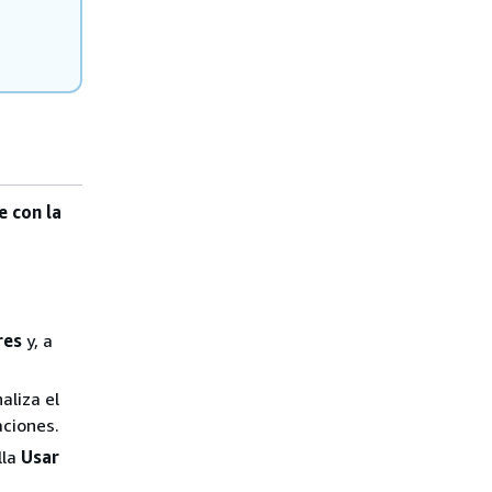
 con la
res
y, a
naliza el
aciones.
lla
Usar