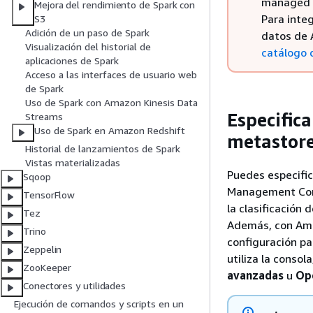
managed u
Mejora del rendimiento de Spark con
Para inte
S3
Adición de un paso de Spark
datos de 
Visualización del historial de
catálogo 
aplicaciones de Spark
Acceso a las interfaces de usuario web
de Spark
Uso de Spark con Amazon Kinesis Data
Especific
Streams
Uso de Spark en Amazon Redshift
metastore
Historial de lanzamientos de Spark
Vistas materializadas
Puedes especifi
Sqoop
Management Conso
TensorFlow
la clasificación 
Tez
Además, con Amaz
Trino
configuración pa
Zeppelin
utiliza la conso
ZooKeeper
avanzadas
u
Op
Conectores y utilidades
Ejecución de comandos y scripts en un