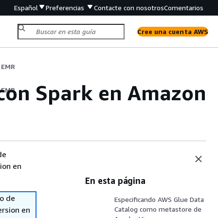
Español
Preferencias
Contacte con nosotros
Comentarios
Cree una cuenta AWS
n EMR
 con Spark en Amazon
n EMR
de
sion en
En esta página
so de
Especificando AWS Glue Data
ersion en
Catalog como metastore de