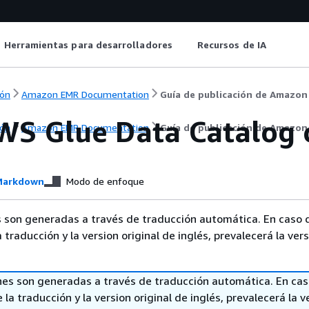
Herramientas para desarrolladores
Recursos de IA
ón
Amazon EMR Documentation
Guía de publicación de Amazo
WS Glue Data Catalog
ón
Amazon EMR Documentation
Guía de publicación de Amazo
arkdown
Modo de enfoque
 son generadas a través de traducción automática. En caso 
a traducción y la version original de inglés, prevalecerá la ver
nes son generadas a través de traducción automática. En ca
 la traducción y la version original de inglés, prevalecerá la v