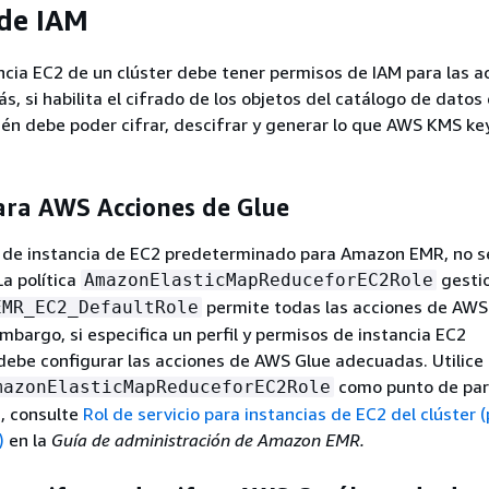
de IAM
tancia EC2 de un clúster debe tener permisos de IAM para las a
, si habilita el cifrado de los objetos del catálogo de dato
bién debe poder cifrar, descifrar y generar lo que AWS KMS key
ara AWS Acciones de Glue
rfil de instancia de EC2 predeterminado para Amazon EMR, no s
La política
gesti
AmazonElasticMapReduceforEC2Role
permite todas las acciones de AWS
EMR_EC2_DefaultRole
embargo, si especifica un perfil y permisos de instancia EC2
debe configurar las acciones de AWS Glue adecuadas. Utilice l
como punto de part
mazonElasticMapReduceforEC2Role
, consulte
Rol de servicio para instancias de EC2 del clúster (
)
en la
Guía de administración de Amazon EMR.