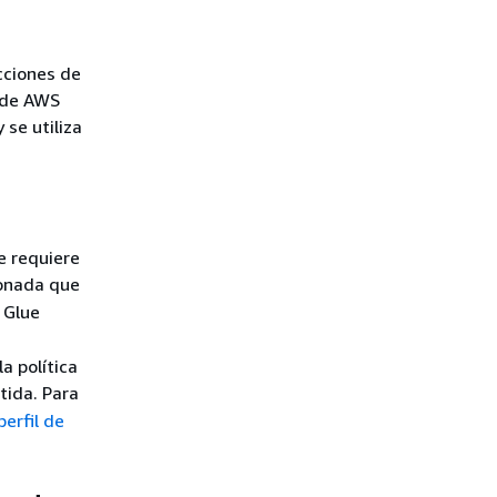
cciones de
s de AWS
 se utiliza
e requiere
onada que
 Glue
a política
ida. Para
perfil de