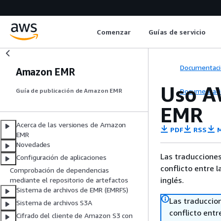
Comenzar
Guías de servicio
Documentaci
Amazon EMR
Uso A
Documentaci
Guía de publicación de Amazon EMR
EMR
Acerca de las versiones de Amazon
PDF
RSS
M
EMR
Novedades
Las traducciones
Configuración de aplicaciones
conflicto entre l
Comprobación de dependencias
inglés.
mediante el repositorio de artefactos
Sistema de archivos de EMR (EMRFS)
Las traduccio
Sistema de archivos S3A
conflicto entre
Cifrado del cliente de Amazon S3 con