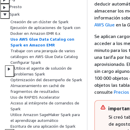
deducir automát
Presto
almacenar los m
Spark
información sob
Creación de un clúster de Spark
AWS Glue
en la
G
Ejecución de aplicaciones de Spark con
Docker en Amazon EMR 6.x
Se aplican cargo
Uso AWS Glue Data Catalog con
acceder a los me
Spark en Amazon EMR
minuto para los 
Trabajar con una jerarquía de varios
catálogos en AWS Glue Data Catalog
una tarifa por h
Configurar Spark
aprovisionado. E
Utilice el agente de solución de
sin cargo alguno
problemas Spark
100 000 objetos 
Optimización del desempeño de Spark
objetos las tabl
Almacenamiento en caché de
fragmentos de resultados
consulte
Precios
Uso de RAPIDS Accelerator
Acceso al intérprete de comandos de
importan
Spark
Utilice Amazon SageMaker Spark para
Si creó t
el aprendizaje automático
de agosto
Escritura de una aplicación de Spark