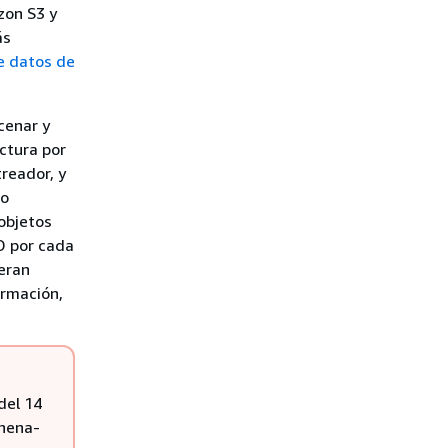
zon S3 y
ás
de datos de
cenar y
ctura por
reador, y
lo
objetos
D por cada
eran
ormación,
del 14
thena-