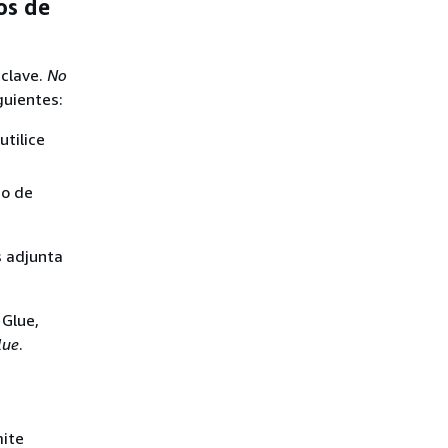
os de
 clave.
No
guientes:
utilice
go de
s adjunta
 Glue,
lue
.
mite