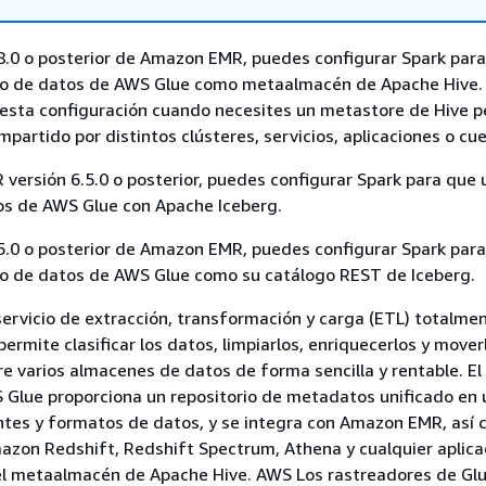
.8.0 o posterior de Amazon EMR, puedes configurar Spark par
logo de datos de AWS Glue como metaalmacén de Apache Hive.
ta configuración cuando necesites un metastore de Hive p
mpartido por distintos clústeres, servicios, aplicaciones o c
ersión 6.5.0 o posterior, puedes configurar Spark para que ut
os de AWS Glue con Apache Iceberg.
.5.0 o posterior de Amazon EMR, puedes configurar Spark par
ogo de datos de AWS Glue como su catálogo REST de Iceberg.
ervicio de extracción, transformación y carga (ETL) totalme
ermite clasificar los datos, limpiarlos, enriquecerlos y mover
re varios almacenes de datos de forma sencilla y rentable. El
 Glue proporciona un repositorio de metadatos unificado en 
ntes y formatos de datos, y se integra con Amazon EMR, así
zon Redshift, Redshift Spectrum, Athena y cualquier aplica
el metaalmacén de Apache Hive. AWS Los rastreadores de Gl