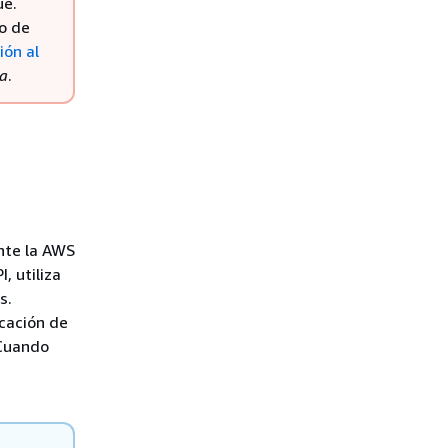
ue.
o de
ión al
na
.
nte la AWS
, utiliza
s.
icación de
 Cuando