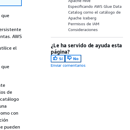
Apache Hive
Especificando AWS Glue Data
Catalog como el catálogo de
a que
Apache Iceberg
Permisos de IAM
ersistente
Consideraciones
uentas. AWS
¿Le ha servido de ayuda esta
ilice el
página?
Sí
No
Enviar comentarios
a que
nte
los de
 catálogo
una
 como con
ción
ue pueden