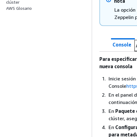
nota
clúster
AWS Glosario
La opción
Zeppelin 
Console
Para especifica
nueva consola
Inicie sesi
Console
http
En el panel 
continuación
En
Paquete 
clúster, ase
En
Configur
para metada