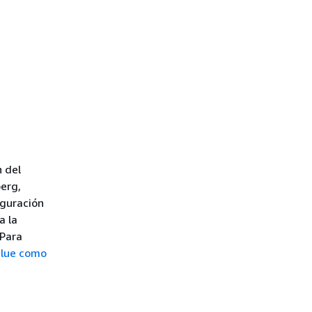
 del
erg,
guración
a la
 Para
Glue como