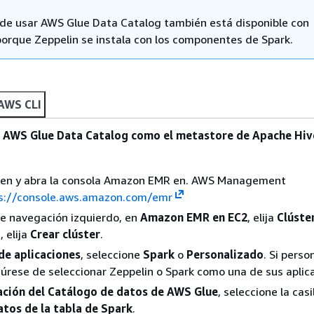
 de usar AWS Glue Data Catalog también está disponible con
porque Zeppelin se instala con los componentes de Spark.
AWS CLI
r AWS Glue Data Catalog como el metastore de Apache Hive
ón en y abra la consola Amazon EMR en. AWS Management
s://console.aws.amazon.com/emr
de navegación izquierdo, en
Amazon EMR en EC2
, elija
Clúste
, elija
Crear clúster
.
de aplicaciones
, seleccione
Spark
o
Personalizado
. Si perso
gúrese de seleccionar Zeppelin o Spark como una de sus aplic
ación del Catálogo de datos de AWS Glue
, seleccione la casi
tos de la tabla de Spark
.