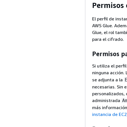
Permisos 
El perfil de ins
AWS Glue. Además
Glue, el rol tam
para el cifrado.
Permisos p
Si utiliza el pe
ninguna acción. 
se adjunta a la
necesarias. Sin 
personalizados, 
administrada
A
más información
instancia de EC2