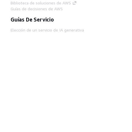
Biblioteca de soluciones de AWS
Guías de decisiones de AWS
Guías De Servicio
Elección de un servicio de IA generativa
Guías de servicio de AWS
Tutoriales de CLI de AWS en GitHub
Herramientas Para
Desarrolladores
Biblioteca de ejemplos de código de AWS
AWS CLI
Centro de creadores en AWS
Blog de herramientas para desarrolladores de
AWS
Enlaces Útiles
Descarga del servidor MCP de documentación
de AWS
Inicio de sesión en la consola de AWS
AWS re:Post