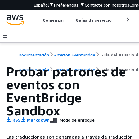
Español
Preferencias
Contacte con nosotros
Come
Comenzar
Guías de servicio
Herrami
Documentación
Amazon EventBridge
Guía del usuario d
Probar patrones de
Documentación
Amazon EventBridge
Guía del usuario d
eventos con
EventBridge
Sandbox
RSS
Markdown
Modo de enfoque
Las traducciones son generadas a través de traducción