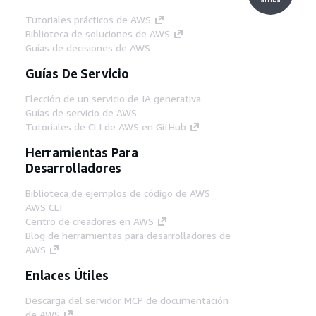
Tutoriales prácticos de AWS
Biblioteca de soluciones de AWS
Guías de decisiones de AWS
Guías De Servicio
Elección de un servicio de IA generativa
Guías de servicio de AWS
Tutoriales de CLI de AWS en GitHub
Herramientas Para
Desarrolladores
Biblioteca de ejemplos de código de AWS
AWS CLI
Centro de creadores en AWS
Blog de herramientas para desarrolladores de
AWS
Enlaces Útiles
Descarga del servidor MCP de documentación
de AWS