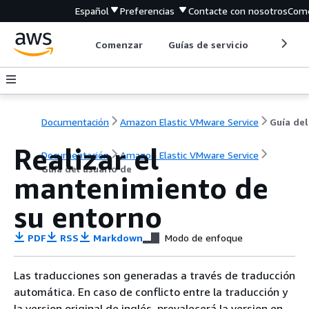
Español
Preferencias
Contacte con nosotros
Come
Comenzar
Guías de servicio
Herrami
Documentación
Amazon Elastic VMware Service
Realizar el
Documentación
Amazon Elastic VMware Service
Guía del usuario de
mantenimiento de
su entorno
PDF
RSS
Markdown
Modo de enfoque
Las traducciones son generadas a través de traducción
automática. En caso de conflicto entre la traducción y
la version original de inglés, prevalecerá la version en