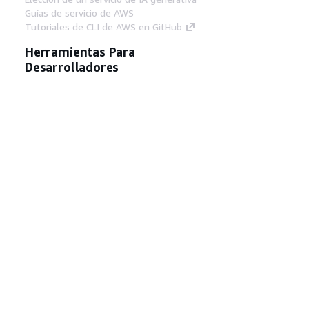
Guías de servicio de AWS
Tutoriales de CLI de AWS en GitHub
Herramientas Para
Desarrolladores
Biblioteca de ejemplos de código de AWS
AWS CLI
Centro de creadores en AWS
Blog de herramientas para desarrolladores de
AWS
Enlaces Útiles
Descarga del servidor MCP de documentación
de AWS
Inicio de sesión en la consola de AWS
AWS re:Post
Privacidad
Términos del sitio
Preferencias de
cookies
© 2026, Amazon Web Services, Inc o
sus afiliados. Todos los derechos reservados.