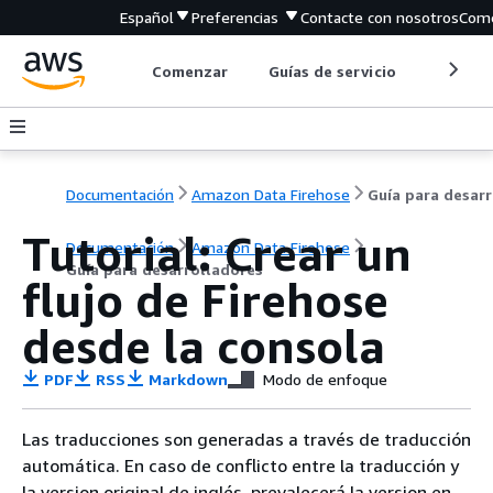
Español
Preferencias
Contacte con nosotros
Come
Comenzar
Guías de servicio
Herrami
Documentación
Amazon Data Firehose
G
Tutorial: Crear un
Documentación
Amazon Data Firehose
Guía para desarrolladores
flujo de Firehose
desde la consola
PDF
RSS
Markdown
Modo de enfoque
Las traducciones son generadas a través de traducción
automática. En caso de conflicto entre la traducción y
la version original de inglés, prevalecerá la version en