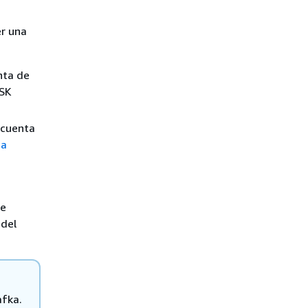
er una
nta de
MSK
 cuenta
ga
se
 del
fka.