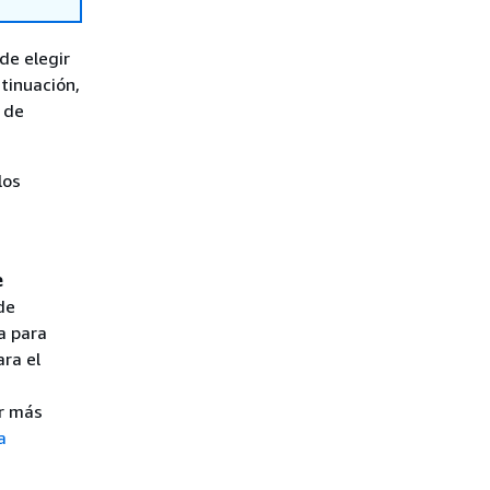
de elegir
tinuación,
r de
los
e
de
a para
ra el
r más
a