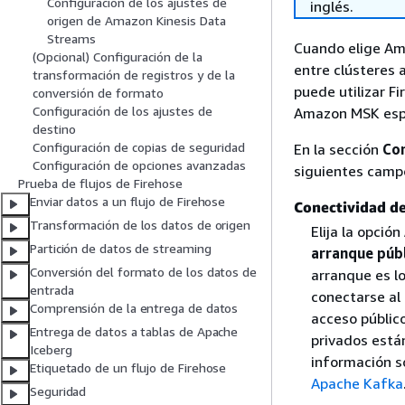
Configuración de los ajustes de
inglés.
origen de Amazon Kinesis Data
Streams
Cuando elige Ama
(Opcional) Configuración de la
entre clústeres 
transformación de registros y de la
puede utilizar F
conversión de formato
Configuración de los ajustes de
Amazon MSK espec
destino
Configuración de copias de seguridad
En la sección
Con
Configuración de opciones avanzadas
siguientes camp
Prueba de flujos de Firehose
Enviar datos a un flujo de Firehose
Conectividad d
Transformación de los datos de origen
Elija la opción
Partición de datos de streaming
arranque púb
Conversión del formato de los datos de
arranque es lo
entrada
conectarse al
Comprensión de la entrega de datos
acceso públic
Entrega de datos a tablas de Apache
privados está
Iceberg
información 
Etiquetado de un flujo de Firehose
Apache Kafka
Seguridad