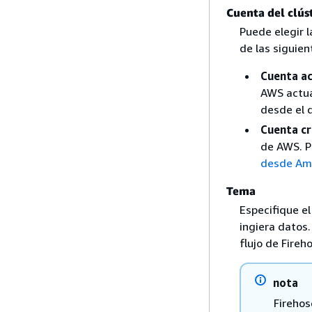
Cuenta del clús
Puede elegir 
de las siguien
Cuenta ac
AWS actua
desde el q
Cuenta c
de AWS. P
desde Am
Tema
Especifique e
ingiera datos.
flujo de Fireh
nota
Fireho