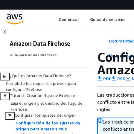
Comenzar
Guías de servicio
Documentaci
Amazon Data Firehose
Config
Documentaci
Guía para desarrolladores
Amaz
¿Qué es Amazon Data Firehose?
PDF
RSS
M
Complete los requisitos previos para
configurar Firehose
Las traducciones
Tutorial: Crear un flujo de Firehose
conflicto entre l
Elija el origen y el destino del flujo de
inglés.
Firehose
Configurar los ajustes del origen
Las traduccio
Configuración de los ajustes de
conflicto entre
origen para Amazon MSK