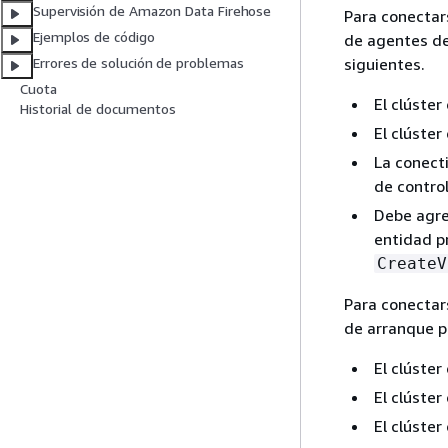
Supervisión de Amazon Data Firehose
Para conectar
Ejemplos de código
de agentes de 
siguientes.
Errores de solución de problemas
Cuota
El clúster
Historial de documentos
El clúste
La conect
de contro
Debe agre
entidad pr
CreateV
Para conectar
de arranque pú
El clúster
El clúste
El clúster