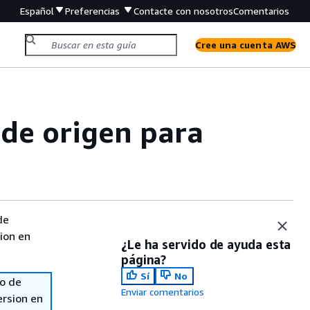
Español
Preferencias
Contacte con nosotros
Comentarios
Cree una cuenta AWS
 de origen para
de
sion en
¿Le ha servido de ayuda esta
página?
Sí
No
so de
Enviar comentarios
ersion en