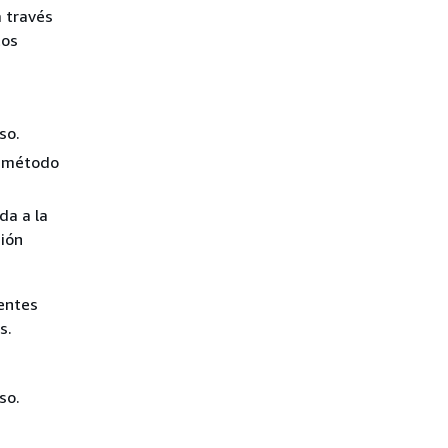
 través
tos
so.
l método
da a la
ción
entes
s.
so.