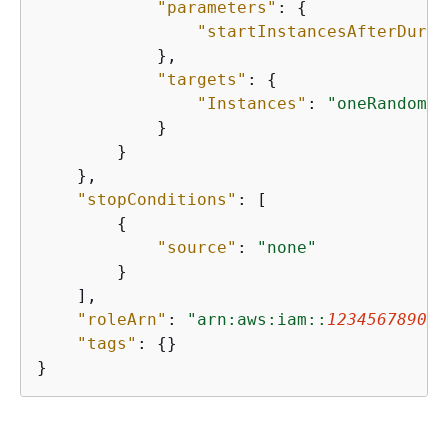
"parameters"
: 
{
"startInstancesAfterDurat
            },

"targets"
: 
{
"Instances"
: 
"oneRandomIn
            }

        }

    },

"stopConditions"
: [

{
"source"
: 
"none"
        }

    ],

"roleArn"
: 
"arn:aws:iam::
123456789012
"tags"
: 
{
}

}