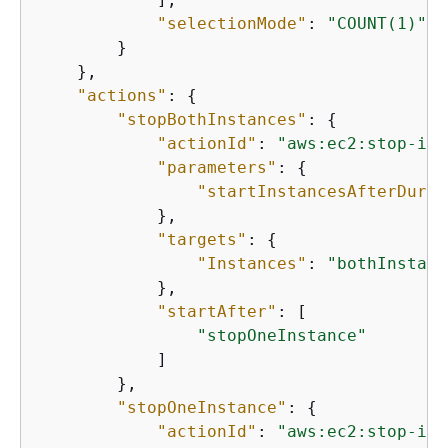
"selectionMode"
: 
"COUNT(1)"
        }

    },

"actions"
: 
{
"stopBothInstances"
: 
{
"actionId"
: 
"aws:ec2:stop-ins
"parameters"
: 
{
"startInstancesAfterDurat
            },

"targets"
: 
{
"Instances"
: 
"bothInstanc
            },

"startAfter"
: [

"stopOneInstance"
            ]

        },

"stopOneInstance"
: 
{
"actionId"
: 
"aws:ec2:stop-ins