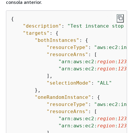
consola anterior.
{
"description"
: 
"Test instance stop an
"targets"
: 
{
"bothInstances"
: 
{
"resourceType"
: 
"aws:ec2:inst
"resourceArns"
: [

"arn:aws:ec2:
region
:
12345
"arn:aws:ec2:
region
:
12345
            ],

"selectionMode"
: 
"ALL"
        },

"oneRandomInstance"
: 
{
"resourceType"
: 
"aws:ec2:inst
"resourceArns"
: [

"arn:aws:ec2:
region
:
12345
"arn:aws:ec2:
region
:
12345
            ],
