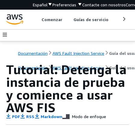
Español
Preferencias
Contacte con nosotros
Come
Comenzar
Guías de servicio
Herrami
Documentación
AWS Fault Injection Service
Tutorial: Detenga la
Documentación
AWS Fault Injection Service
Guía del usu
instancia de prueba
y comience a usar
AWS FIS
PDF
RSS
Markdown
Modo de enfoque