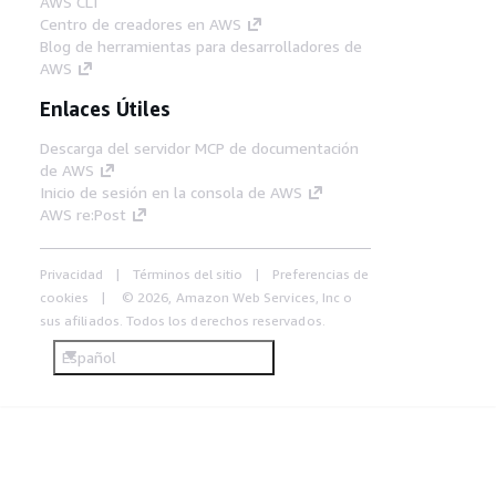
AWS CLI
Centro de creadores en AWS
Blog de herramientas para desarrolladores de
AWS
Enlaces Útiles
Descarga del servidor MCP de documentación
de AWS
Inicio de sesión en la consola de AWS
AWS re:Post
Privacidad
Términos del sitio
Preferencias de
cookies
© 2026, Amazon Web Services, Inc o
sus afiliados. Todos los derechos reservados.
Español