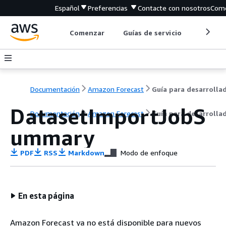
Español
Preferencias
Contacte con nosotros
Come
Comenzar
Guías de servicio
Herrami
Documentación
Amazon Forecast
DatasetImportJobS
Documentación
Amazon Forecast
Guía para desarrolla
ummary
PDF
RSS
Markdown
Modo de enfoque
En esta página
Amazon Forecast ya no está disponible para nuevos