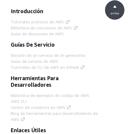
Introducción
arriba
Tutoriales prácticos de AWS
Biblioteca de soluciones de AWS
Guías de decisiones de AWS
Guías De Servicio
Elección de un servicio de IA generativa
Guías de servicio de AWS
Tutoriales de CLI de AWS en GitHub
Herramientas Para
Desarrolladores
Biblioteca de ejemplos de código de AWS
AWS CLI
Centro de creadores en AWS
Blog de herramientas para desarrolladores de
AWS
Enlaces Útiles