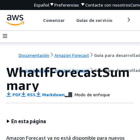
Español
Preferencias
Contacte con nosotros
Come
Comenzar
Guías de servicio
Herrami
Documentación
Amazon Forecast
WhatIfForecastSum
Documentación
Amazon Forecast
Guía para desarrolla
mary
PDF
RSS
Markdown
Modo de enfoque
En esta página
Amazon Forecast ya no está disponible para nuevos