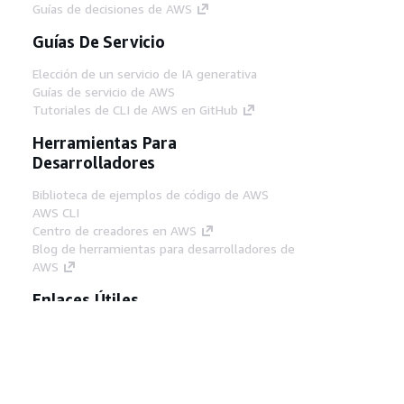
Guías de decisiones de AWS
Guías De Servicio
Elección de un servicio de IA generativa
Guías de servicio de AWS
Tutoriales de CLI de AWS en GitHub
Herramientas Para
Desarrolladores
Biblioteca de ejemplos de código de AWS
AWS CLI
Centro de creadores en AWS
Blog de herramientas para desarrolladores de
AWS
Enlaces Útiles
Descarga del servidor MCP de documentación
de AWS
Inicio de sesión en la consola de AWS
AWS re:Post