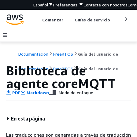
Español
Preferencias
Contacte con nosotros
Come
Comenzar
Guías de servicio
Herrami
Documentación
FreeRTOS
Guía del usuario de
Biblioteca de
Documentación
FreeRTOS
Guía del usuario de
agente coreMQTT
PDF
Markdown
Modo de enfoque
En esta página
Las traducciones son generadas a través de traducción