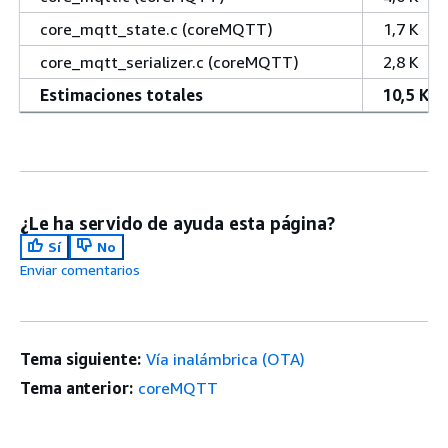
core_mqtt_state.c (coreMQTT)
1,7 K
core_mqtt_serializer.c (coreMQTT)
2,8 K
Estimaciones totales
10,5 K
¿Le ha servido de ayuda esta página?
Sí
No
Enviar comentarios
Tema siguiente:
Vía inalámbrica (OTA)
Tema anterior:
coreMQTT