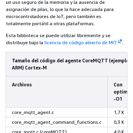
un uso seguro de la memoria y la ausencia de
asignación de pilas, lo que la hace adecuada para
microcontroladores de IoT, pero también es
totalmente portátil a otras plataformas.
Esta biblioteca se puede utilizar libremente y se
distribuye bajo la
licencia de código abierto de MIT
.
Tamaño del código del agente CoreMQTT (ejemplo g
ARM) Cortex-M
Archivos
Con
optimiz
-O1
core_mqtt_agent.c
1,7 K
core_mqtt_agent_command_functions.c
0,3 K
core_mqtt.c (coreMQTT)
4,0 K