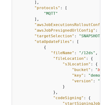
        ],

"protocols"
: [

"MQTT"
        ],

"awsJobExecutionsRolloutConfig
"awsJobPresignedUrlConfig"
: 
{
}
"targetSelection"
: 
"SNAPSHOT"
,

"otaUpdateFiles"
: [

{
"fileName"
: 
"/12ds"
,

"fileLocation"
: 
{
"s3Location"
: 
{
"bucket"
: 
"
buc
"key"
: 
"demo.b
"version"
: 
"Z7
                    }

                },

"codeSigning"
: 
{
"startSigningJobPa