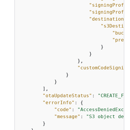
"signingProfil
"signingProfil
"destination"
:
"s3Destina
"bucke
"prefi
                            }

                        }

                    },

"customCodeSigning
                }

            }

        ],

"otaUpdateStatus"
: 
"CREATE_FAI
"errorInfo"
: 
{
"code"
: 
"AccessDeniedExcep
"message"
: 
"S3 object demo
        }
