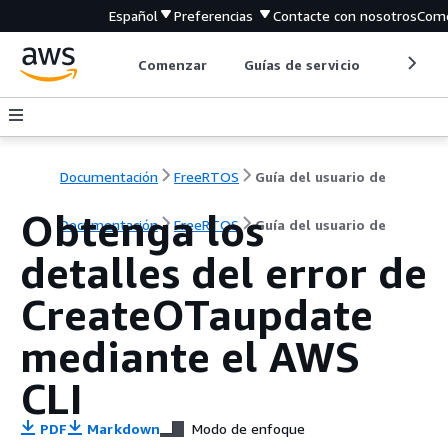
Español
Preferencias
Contacte con nosotros
Come
Comenzar
Guías de servicio
Herrami
Documentación
FreeRTOS
Guía del usuario de
Obtenga los
Documentación
FreeRTOS
Guía del usuario de
detalles del error de
CreateOTaupdate
mediante el AWS
CLI
PDF
Markdown
Modo de enfoque