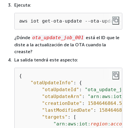
Ejecuta:
aws iot get-ota-update --ota-update-id
¿Dónde
está el ID que le
ota_update_job_001
diste a la actualización de la OTA cuando la
creaste?
La salida tendrá este aspecto:
{
"otaUpdateInfo"
: 
{
"otaUpdateId"
: 
"ota_update_job
"otaUpdateArn"
: 
"arn:aws:iot:
r
"creationDate"
: 
1584646864.534
"lastModifiedDate"
: 
1584646865
"targets"
: [

"arn:aws:iot:
region
:
accoun