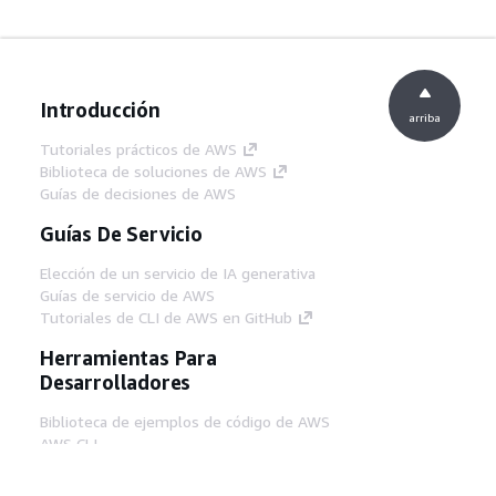
Introducción
arriba
Tutoriales prácticos de AWS
Biblioteca de soluciones de AWS
Guías de decisiones de AWS
Guías De Servicio
Elección de un servicio de IA generativa
Guías de servicio de AWS
Tutoriales de CLI de AWS en GitHub
Herramientas Para
Desarrolladores
Biblioteca de ejemplos de código de AWS
AWS CLI
Centro de creadores en AWS
Blog de herramientas para desarrolladores de