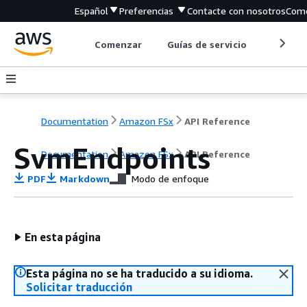
Español
Preferencias
Contacte con nosotros
Come
Comenzar
Guías de servicio
Herrami
Documentation
Amazon FSx
API Reference
SvmEndpoints
Documentation
Amazon FSx
API Reference
PDF
Markdown
Modo de enfoque
En esta página
Esta página no se ha traducido a su idioma.
Solicitar traducción