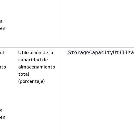
ra
 en
el
Utilización de la
StorageCapacityUtiliza
capacidad de
nto
almacenamiento
total
(porcentaje)
ra
 en