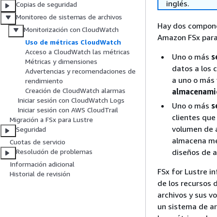
inglés.
Copias de seguridad
Monitoreo de sistemas de archivos
Hay dos compone
Monitorización con CloudWatch
Amazon FSx para
Uso de métricas CloudWatch
Acceso a CloudWatch las métricas
Uno o más
s
Métricas y dimensiones
datos a los 
Advertencias y recomendaciones de
a uno o más
rendimiento
Creación de CloudWatch alarmas
almacenami
Iniciar sesión con CloudWatch Logs
Uno o más
s
Iniciar sesión con AWS CloudTrail
clientes que
Migración a FSx para Lustre
volumen de
Seguridad
almacena me
Cuotas de servicio
diseños de a
Resolución de problemas
Información adicional
FSx for Lustre i
Historial de revisión
de los recursos
archivos y sus v
un sistema de a