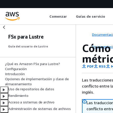
Comenzar
Guías de servicio
Documentaci
FSx para Lustre
Cómo 
Documentaci
Guía del usuario de Lustre
métric
¿Qué es Amazon FSx para Lustre?
PDF
RSS
M
Configuración
Introducción
Opciones de implementación y clase de
Las traducciones
almacenamiento
conflicto entre l
Uso de repositorios de datos
inglés.
Rendimiento
Acceso a sistemas de archivo
Las traduccio
conflicto entre
Administración de sistemas de archivos