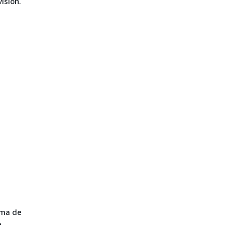
isión.
ema de
e