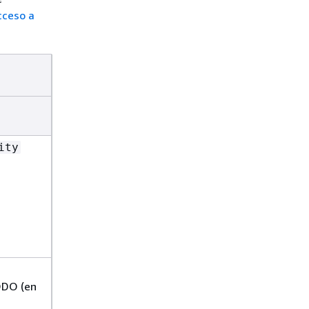
cceso a
ity
ODO (en