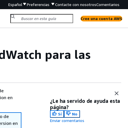
Español
Preferencias
Contacte con nosotros
Comentarios
Cree una cuenta AWS
dWatch para las
de
sion en
¿Le ha servido de ayuda esta
página?
Sí
No
so de
Enviar comentarios
ersion en