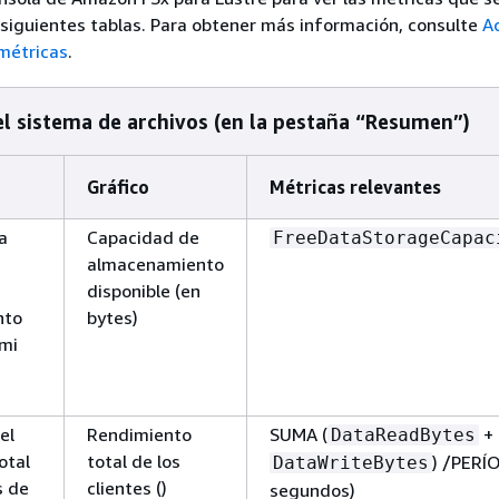
 siguientes tablas. Para obtener más información, consulte
A
métricas
.
el sistema de archivos (en la pestaña “Resumen”)
Gráfico
Métricas relevantes
la
Capacidad de
FreeDataStorageCapac
almacenamiento
disponible (en
nto
bytes)
 mi
el
Rendimiento
SUMA (
+
DataReadBytes
otal
total de los
) /PERÍ
DataWriteBytes
s de
clientes ()
segundos)