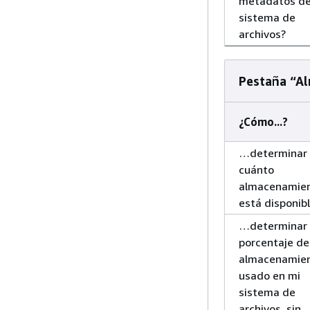
metadatos de
sistema de
archivos?
Pestaña “A
¿Cómo...?
…determinar
cuánto
almacenamie
está disponib
…determinar 
porcentaje de
almacenamie
usado en mi
sistema de
archivos, sin