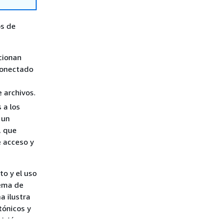
os de
cionan
conectado
e archivos.
 a los
 un
, que
 acceso y
o y el uso
tema de
a ilustra
tónicos y