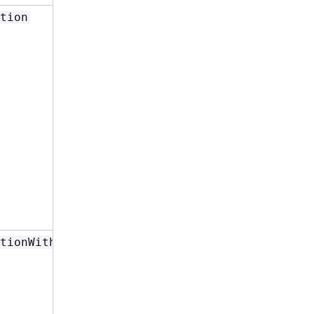
tion
tionWithCachedWrites