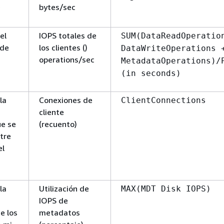
e
bytes/sec
el
IOPS totales de
SUM(
DataReadOperatio
 de
los clientes ()
DataWriteOperations
operations/sec
MetadataOperations
)/
(in seconds)
la
Conexiones de
ClientConnections
cliente
ue se
(recuento)
tre
el
la
Utilización de
MAX(MDT Disk IOPS)
IOPS de
e los
metadatos