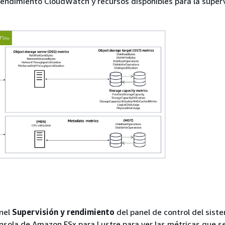
rendimiento CloudWatch y recursos disponibles para la superv
anel
Supervisión y rendimiento
del panel de control del sist
onsola de Amazon FSx para Lustre para ver las métricas que s