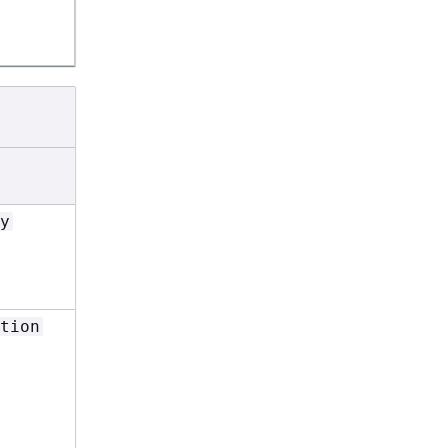
y
tion