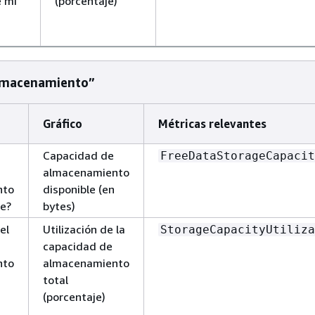
 mi
(porcentaje)
lmacenamiento”
Gráfico
Métricas relevantes
Capacidad de
FreeDataStorageCapacit
almacenamiento
nto
disponible (en
le?
bytes)
el
Utilización de la
StorageCapacityUtiliza
capacidad de
nto
almacenamiento
total
(porcentaje)