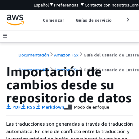
Español
Preferencias
Contacte con nosotros
Come
Comenzar
Guías de servicio
Herrami
Documentación
Amazon FSx
Guía del usuario de Lustre
Importación de
Documentación
Amazon FSx
Guía del usuario de Lustre
cambios desde su
repositorio de datos
PDF
RSS
Markdown
Modo de enfoque
Las traducciones son generadas a través de traducción
automática. En caso de conflicto entre la traducción y
la version original de inglés, prevalecerá la version en