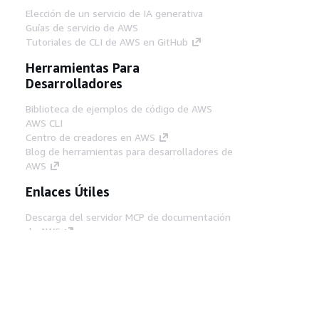
Elección de un servicio de IA generativa
Guías de servicio de AWS
Tutoriales de CLI de AWS en GitHub
Herramientas Para
Desarrolladores
Biblioteca de ejemplos de código de AWS
AWS CLI
Centro de creadores en AWS
Blog de herramientas para desarrolladores de
AWS
Enlaces Útiles
Descarga del servidor MCP de documentación
de AWS
Inicio de sesión en la consola de AWS
AWS re:Post
Privacidad
Términos del sitio
Preferencias de
cookies
© 2026, Amazon Web Services, Inc o