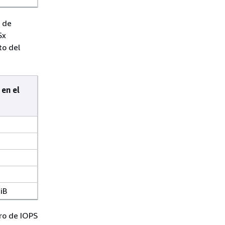
S de
Sx
to del
en el
iB
ero de IOPS