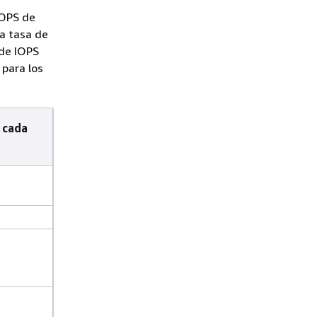
IOPS de
a tasa de
 de IOPS
para los
 cada