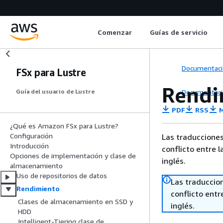
Comenzar
Guías de servicio
Documentaci
FSx para Lustre
Rendi
Documentaci
Guía del usuario de Lustre
PDF
RSS
M
¿Qué es Amazon FSx para Lustre?
Configuración
Las traducciones
Introducción
conflicto entre l
Opciones de implementación y clase de
inglés.
almacenamiento
Uso de repositorios de datos
Las traduccio
Rendimiento
conflicto entre
Clases de almacenamiento en SSD y
inglés.
HDD
Intelligent-Tiering clase de