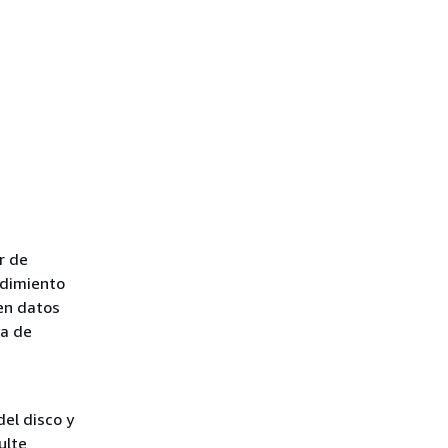
r de
ndimiento
een datos
ma de
el disco y
ulte