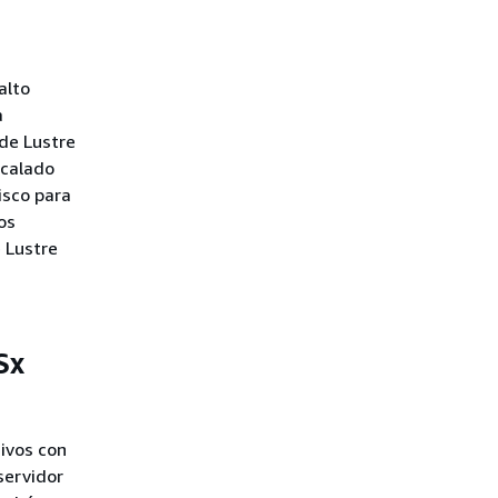
alto
a
 de Lustre
scalado
isco para
os
e Lustre
Sx
ivos con
servidor