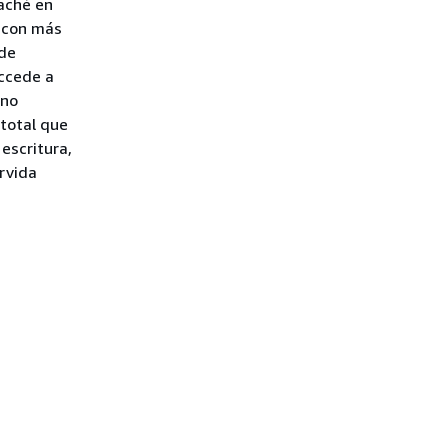
aché en
e con más
ede
accede a
 no
 total que
escritura,
rvida