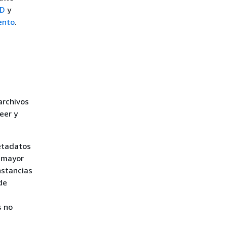
DD
y
ento
.
archivos
eer y
metadatos
 mayor
nstancias
de
s no