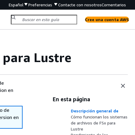
Español
Preferencias
Contacte con nosotros
Comentarios
Cree una cuenta AWS
para Lustre
de
sion en
En esta página
so de
Descripción general de
ersion en
Cómo funcionan los sistemas
de archivos de FSx para
Lustre
Rendimiento de los