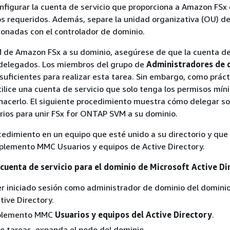
figurar la cuenta de servicio que proporciona a Amazon FSx 
 requeridos. Además, separe la unidad organizativa (OU) de
ionadas con el controlador de dominio.
M de Amazon FSx a su dominio, asegúrese de que la cuenta de
delegados. Los miembros del grupo de
Administradores de 
suficientes para realizar esta tarea. Sin embargo, como práct
lice una cuenta de servicio que solo tenga los permisos mín
hacerlo. El siguiente procedimiento muestra cómo delegar so
rios para unir FSx for ONTAP SVM a su dominio.
cedimiento en un equipo que esté unido a su directorio y que
plemento MMC Usuarios y equipos de Active Directory.
cuenta de servicio para el dominio de Microsoft Active Di
r iniciado sesión como administrador de dominio del dominio
tive Directory.
mplemento MMC
Usuarios y equipos del Active Directory
.
de tareas, expanda el nodo del dominio.