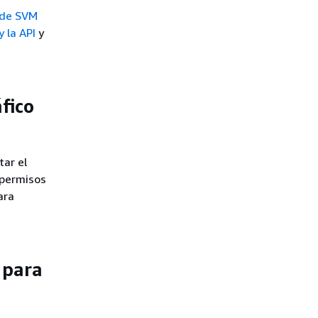
 de SVM
 la API
y
fico
tar el
s permisos
ara
 para