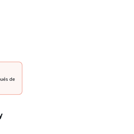
pués de
y