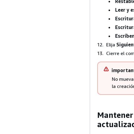
Restabl
Leer y e
Escritu
Escritur
Escríbe
Elija
Siguien
Cierre el c
importan
No mueva 
la creació
Mantener 
actualiza