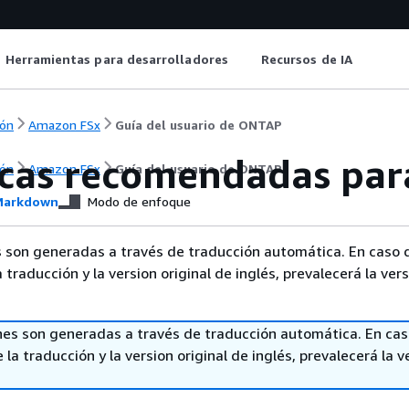
Herramientas para desarrolladores
Recursos de IA
ón
Amazon FSx
Guía del usuario de ONTAP
icas recomendadas para
ón
Amazon FSx
Guía del usuario de ONTAP
arkdown
Modo de enfoque
 son generadas a través de traducción automática. En caso 
a traducción y la version original de inglés, prevalecerá la ver
nes son generadas a través de traducción automática. En ca
 la traducción y la version original de inglés, prevalecerá la v