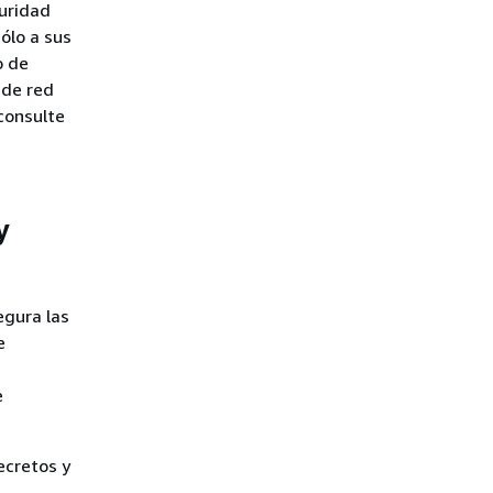
guridad
sólo a sus
o de
 de red
consulte
y
egura las
e
e
ecretos y