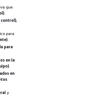
iva que
ol)
.
 control)
,
ico para
nte)
.
da para
os en la
uipo)
.
nados en
etos
ral
y.