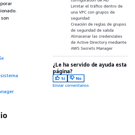
rporar
Limitar el tráfico dentro de
ionado.
una VPC con grupos de
 son
seguridad
Creación de reglas de grupos
de seguridad de salida
Almacenar las credenciales
de Active Directory mediante
AWS Secrets Manager
Sx
¿Le ha servido de ayuda esta
página?
l sistema
Sí
No
Enviar comentarios
anager
io