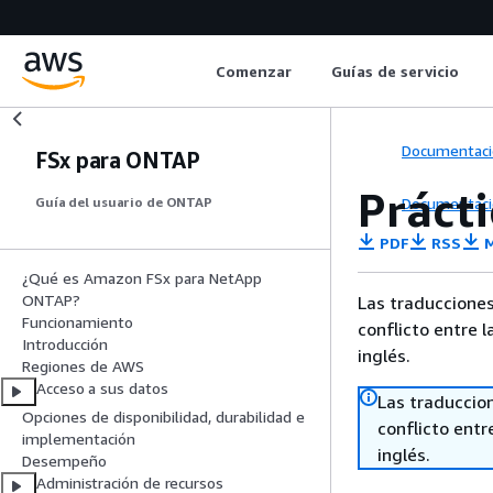
Comenzar
Guías de servicio
Documentaci
FSx para ONTAP
Práct
Documentaci
Guía del usuario de ONTAP
PDF
RSS
M
¿Qué es Amazon FSx para NetApp
ONTAP?
Las traducciones
Funcionamiento
conflicto entre l
Introducción
inglés.
Regiones de AWS
Acceso a sus datos
Las traduccio
Opciones de disponibilidad, durabilidad e
conflicto entre
implementación
inglés.
Desempeño
Administración de recursos