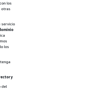
con los
 otras
 servicio
dominio
ica
imos
lo los
 tenga
rectory
 del