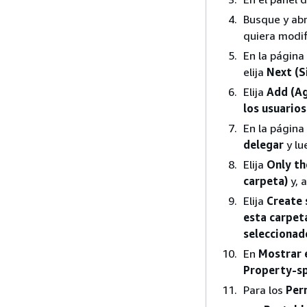
Busque y abr
quiera modifi
En la página
elija
Next (S
Elija
Add (Ag
los usuario
En la página
delegar
y lu
Elija
Only th
carpeta)
y, 
Elija
Create 
esta carpet
seleccionad
En
Mostrar 
Property-sp
Para los
Per