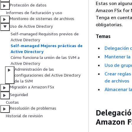
Estas son alguna
Protección de datos
Amazon FSx for 
Informes de facturación y uso
Tenga en cuenta
Monitoreo de sistemas de archivos
obligatorias.
Uso de Active Directory
Self-managed Requisitos previos de
Temas
Active Directory
Self-managed Mejores prácticas de
Delegación d
Active Directory
Mantener la 
Cómo funciona la unión de las SVM a
Active Directory
Uso de grupo
Administración de las
Crear reglas
configuraciones del Active Directory
de archivos
de la SVM
Migración a Amazon FSx
Almacenar l
Seguridad
Cuotas
Resolución de problemas
Delegación
Historial de revisión
Amazon F