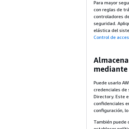
Para mayor segur
con reglas de trá
controladores d
seguridad. Apliq
elástica del sis
Control de acce
Almacenar
mediante
Puede usarlo AW
credenciales de 
Directory. Este 
confidenciales en
configuración, l
También puede co
establecer polít