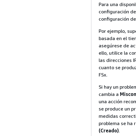
Para una disponi
configuración d
configuración d
Por ejemplo, sup
basada en el tie
asegúrese de act
ello, utilice la
las direcciones 
cuanto se produz
FSx.
Si hay un proble
cambia a
Miscon
una acción recome
se produce un pr
medidas correcti
problema se ha 
(Creado)
.