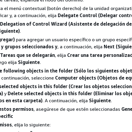
a el menú contextual (botón derecho) de la unidad organizat
car y, a continuación, elija
Delegate Control (Delegar contr
Delegation of Control Wizard (Asistente de delegación de
iguiente)
.
regar)
para agregar un usuario específico o un grupo específ
s y grupos seleccionados y
, a continuación, elija
Next (Siguie
Tareas que se delegarán
, elija
Crear una tarea personaliza
ego elija
Siguiente
.
e following objects in the folder (Sólo los siguientes objet
a continuación, seleccione
Computer objects (Objetos de eq
selected objects in this folder (Crear los objetos seleccio
a)
y
Delete selected objects in this folder (Eliminar los obj
os en esta carpeta)
. A continuación, elija
Siguiente
.
estos permisos
, asegúrese de que estén seleccionadas
Gene
ecific
misos
, elija lo siguiente: