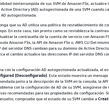
bilidad ininterrumpida de sus SVM de Amazon FSx, actualice 
e Active Directory (AD) autogestionada de una SVM cuando ca
e AD autogestionada.
onga que su AD utiliza una política de restablecimiento de c
mpo. En este caso, tan pronto como se restablezca la contras
ualizar la contraseña de la cuenta de servicio con Amazon FS
 consola Amazon FSx, la API de Amazon FSx o. AWS CLI Del mism
IP del servidor DNS cambian para su dominio de Active Directo
ca el cambio actualice las direcciones IP del servidor DNS 
ma con la configuración AD autogestionada actualizada, el e
figured (Desconfigurado)
. Este estado muestra un mensaje 
ndada junto a la descripción de la SVM en la consola, la API y
oblema con la configuración de AD de su SVM, asegúrese de 
vas recomendadas para las propiedades de configuración. Si
resuelto, compruebe que el estado de su SVM cambie a
Creat