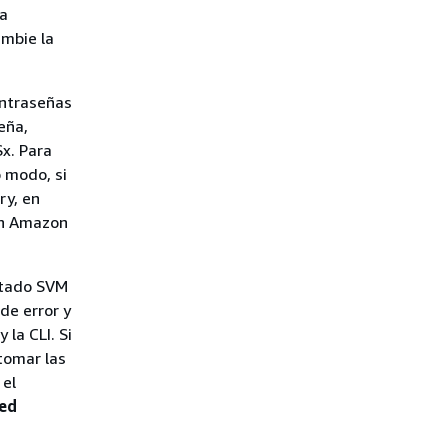
la
mbie la
ontraseñas
eña,
x. Para
o modo, si
ry, en
con Amazon
stado SVM
de error y
 la CLI. Si
tomar las
 el
ed