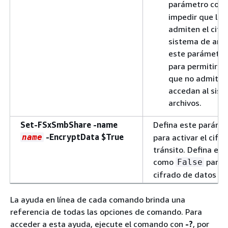
parámetro com
impedir que los
admiten el cifr
sistema de arch
este parámetr
para permitir qu
que no admiten 
accedan al sis
archivos.
Set-FSxSmbShare -name
Defina este parám
-EncryptData $True
name
para activar el cifr
tránsito. Defina es
como
para d
False
cifrado de datos en 
La ayuda en línea de cada comando brinda una
referencia de todas las opciones de comando. Para
acceder a esta ayuda, ejecute el comando con
-?
, por