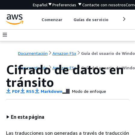
Español
Preferencias
Contacte con nosotros
Come
Comenzar
Guías de servicio
Herrami
Documentación
Amazon FSx
Guía del usuario de Wind
Cifrado de datos en
Documentación
Amazon FSx
Guía del usuario de Wind
tránsito
PDF
RSS
Markdown
Modo de enfoque
En esta página
Las traducciones son generadas a través de traducción