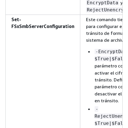
y
EncryptData
RejectUnencryp
Set-
Este comando tiene
FSxSmbServerConfiguration
para configurar el c
tránsito de forma gl
sistema de archivos
-EncryptDat
$True|$Fals
parámetro com
activar el cifra
tránsito. Defina
parámetro com
desactivar el c
en tránsito.
-
RejectUnenc
$True|$Fals