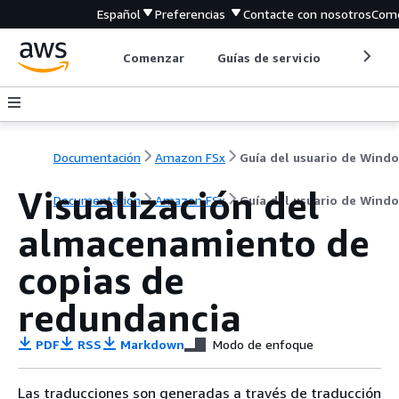
Español
Preferencias
Contacte con nosotros
Come
Comenzar
Guías de servicio
Herrami
Documentación
Amazon FSx
Guía del usuario de Wind
Visualización del
Documentación
Amazon FSx
Guía del usuario de Wind
almacenamiento de
copias de
redundancia
PDF
RSS
Markdown
Modo de enfoque
Las traducciones son generadas a través de traducción