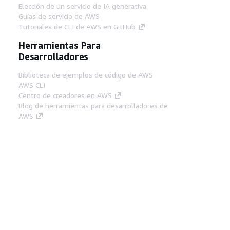
Elección de un servicio de IA generativa
Guías de servicio de AWS
Tutoriales de CLI de AWS en GitHub
Herramientas Para
Desarrolladores
Biblioteca de ejemplos de código de AWS
AWS CLI
Centro de creadores en AWS
Blog de herramientas para desarrolladores de
AWS
Enlaces Útiles
Descarga del servidor MCP de documentación
de AWS
Inicio de sesión en la consola de AWS
AWS re:Post
Privacidad
Términos del sitio
Preferencias de
cookies
© 2026, Amazon Web Services, Inc o