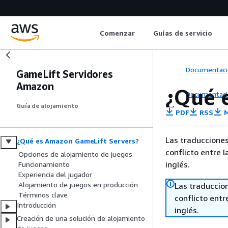
Comenzar
Guías de servicio
Documentaci
GameLift Servidores
Amazon
¿Qué 
Documentaci
Guía de alojamiento
PDF
RSS
M
Las traducciones
¿Qué es Amazon GameLift Servers?
conflicto entre l
Opciones de alojamiento de juegos
inglés.
Funcionamiento
Experiencia del jugador
Alojamiento de juegos en producción
Las traduccio
Términos clave
conflicto entre
Introducción
inglés.
Creación de una solución de alojamiento