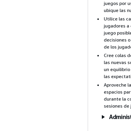
juegos por u
ubique las n
Utilice las 
jugadores a 
juego posibl
decisiones o 
de los jugad
Cree colas d
las nuevas s
un equilibrio
las expectat
Aproveche la
espacios par
durante la co
sesiones de 
Administ