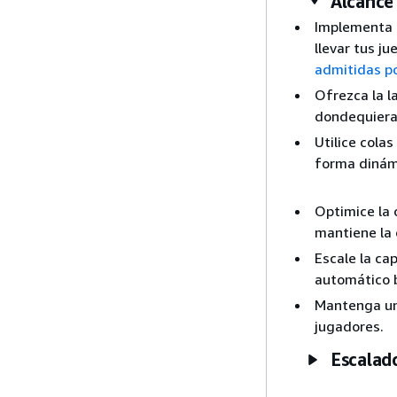
Alcance 
Implementa 
llevar tus j
admitidas p
Ofrezca la l
dondequiera
Utilice cola
forma dinámi
Optimice la 
mantiene la 
Escale la ca
automático 
Mantenga un 
jugadores.
Escalad