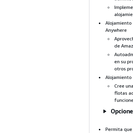
Implemen
alojami
Alojamiento
Anywhere
Aprovech
de Amaz
Autoadmi
en su pr
otros pr
Alojamiento 
Cree una
flotas a
funcione
Opciones
Permita que 