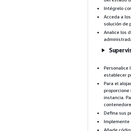
Intégrelo co
Acceda a los
solución de 
Analice los 
administrada
Supervis
Personalice 
establecer p
Para el aloj
proporcione 
instancia. P
contenedore
Defina sus p
Implemente e
Añade código