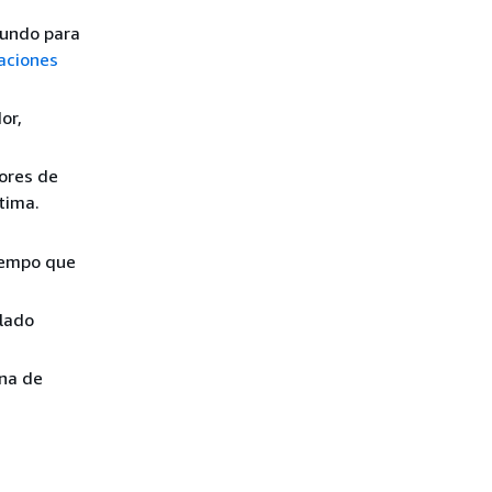
mundo para
aciones
or,
dores de
tima.
tiempo que
alado
ina de