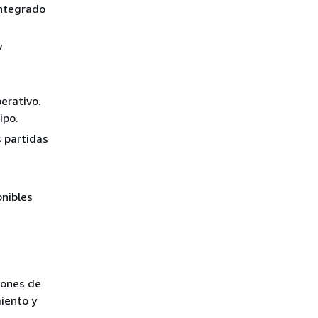
integrado
y
erativo.
ipo.
s partidas
onibles
iones de
miento y