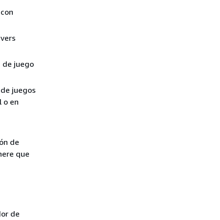
 con
rvers
s de juego
 de juegos
l o en
ión de
here que
dor de