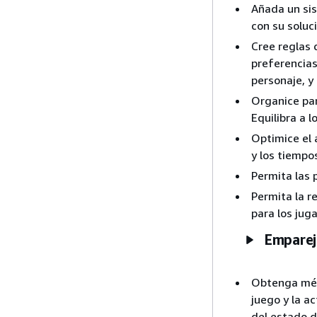
Añada un si
con su soluc
Cree reglas 
preferencias
personaje, y
Organice par
Equilibra a 
Optimice el 
y los tiempo
Permita las 
Permita la r
para los jug
Emparej
Obtenga métr
juego y la a
del estado d