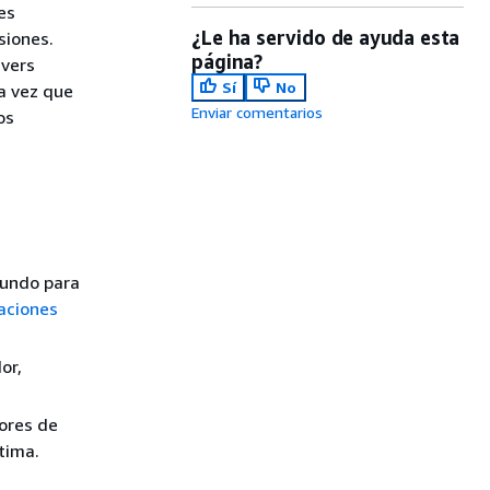
es
¿Le ha servido de ayuda esta
siones.
página?
rvers
Sí
No
la vez que
Enviar comentarios
os
mundo para
aciones
or,
dores de
tima.