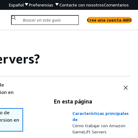
Español
Preferencias
Contacte con nosotros
Comentarios
Cree una cuenta AWS
rvers?
de
sion en
En esta página
so de
Características principales
ersion en
de
Cómo trabajar con Amazon
GameLift Servers