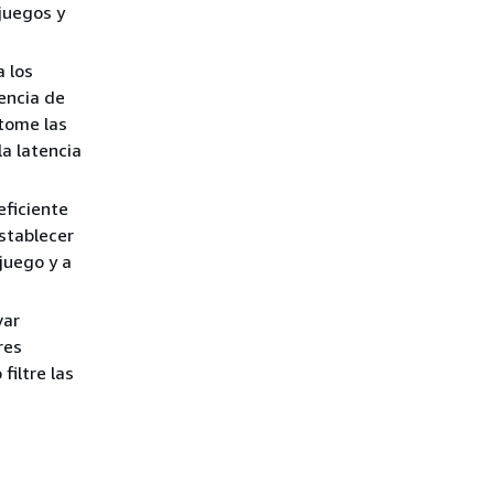
 juegos y
a los
encia de
 tome las
la latencia
eficiente
establecer
 juego y a
var
res
filtre las