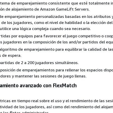
stema de emparejamiento consistente que esté totalmente 
ión de alojamiento de Amazon GameLift Servers.
de emparejamiento personalizadas basadas en los atributos 
 de los jugadores, como el nivel de habilidad o la elección del
 utilice una lógica compleja cuando sea necesario.
tidas por equipos para favorecer el juego competitivo o coop
los jugadores en la composición de los and/or partidos del equ
algoritmo de emparejamiento para equilibrar la calidad de la
s de espera.
partidas de 2 a 200 jugadores simultáneos.
eposición de emparejamientos para rellenar los espacios disp
adores y mantener las sesiones de juego llenas.
amiento avanzado con FlexMatch
icas en tiempo real sobre el uso y el rendimiento de las ses
ctividad de los jugadores, así como del rendimiento del aloja
e las flotas administradas.