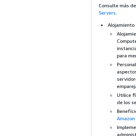
Consulte más de
Servers
.
Alojamiento
Alojamie
Compute 
instanci
para mem
Personal
aspectos
servidor
empareja
Utilice 
de los s
Benefíci
Amazon
Implemen
adminis