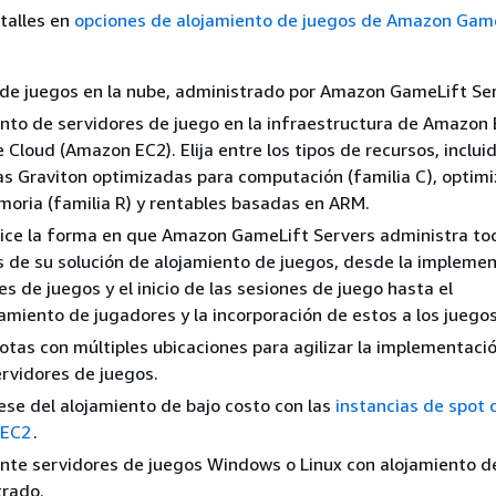
talles en
opciones de alojamiento de juegos de Amazon Gam
 de juegos en la nube, administrado por Amazon GameLift Se
nto de servidores de juego en la infraestructura de Amazon 
Cloud (Amazon EC2). Elija entre los tipos de recursos, incluid
as Graviton optimizadas para computación (familia C), optim
oria (familia R) y rentables basadas en ARM.
ice la forma en que Amazon GameLift Servers administra to
 de su solución de alojamiento de juegos, desde la impleme
es de juegos y el inicio de las sesiones de juego hasta el
miento de jugadores y la incorporación de estos a los juegos
flotas con múltiples ubicaciones para agilizar la implementaci
ervidores de juegos.
ese del alojamiento de bajo costo con las
instancias de spot 
 EC2
.
te servidores de juegos Windows o Linux con alojamiento d
trado.