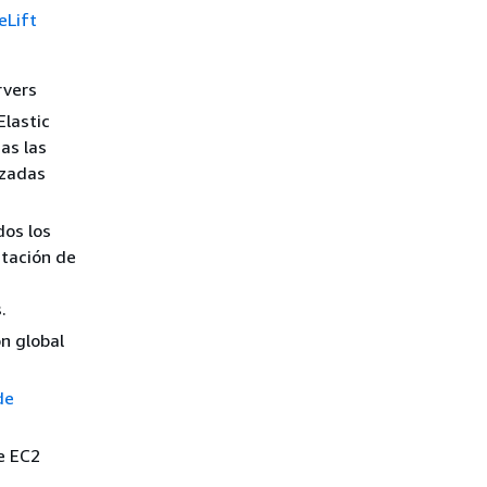
eLift
rvers
Elastic
as las
izadas
dos los
ntación de
.
ón global
de
e EC2