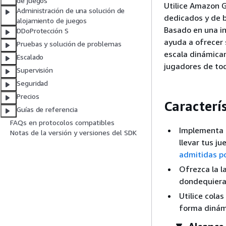
de juegos
Utilice Amazon G
Administración de una solución de
dedicados y de b
alojamiento de juegos
Basado en una i
DDoProtección S
ayuda a ofrecer 
Pruebas y solución de problemas
escala dinámicam
Escalado
jugadores de to
Supervisión
Seguridad
Precios
Caracterís
Guías de referencia
FAQs en protocolos compatibles
Implementa 
Notas de la versión y versiones del SDK
llevar tus j
admitidas p
Ofrezca la l
dondequiera
Utilice cola
forma dinámi