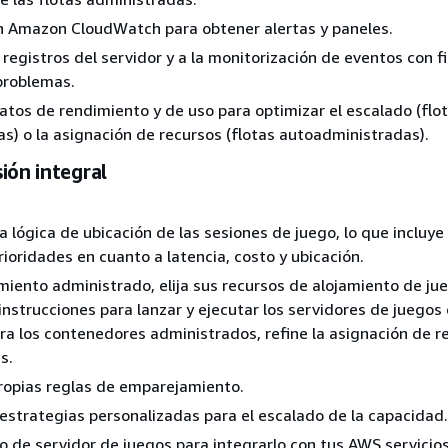
n Amazon CloudWatch para obtener alertas y paneles.
 registros del servidor y a la monitorización de eventos con f
problemas.
datos de rendimiento y de uso para optimizar el escalado (flo
s) o la asignación de recursos (flotas autoadministradas).
ión integral
la lógica de ubicación de las sesiones de juego, lo que incluye
rioridades en cuanto a latencia, costo y ubicación.
amiento administrado, elija sus recursos de alojamiento de ju
instrucciones para lanzar y ejecutar los servidores de juegos
ara los contenedores administrados, refine la asignación de r
s.
ropias reglas de emparejamiento.
strategias personalizadas para el escalado de la capacidad.
 de servidor de juegos para integrarlo con tus AWS servicio