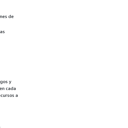
ines de
tas
egos y
 en cada
ecursos a
s