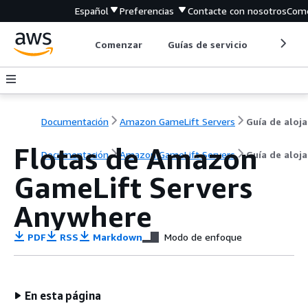
Español
Preferencias
Contacte con nosotros
Come
Comenzar
Guías de servicio
Herrami
Documentación
Amazon GameLift Servers
G
Flotas de Amazon
Documentación
Amazon GameLift Servers
Guía de aloj
GameLift Servers
Anywhere
PDF
RSS
Markdown
Modo de enfoque
En esta página