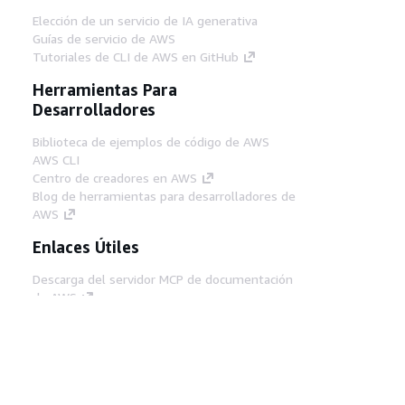
Elección de un servicio de IA generativa
Guías de servicio de AWS
Tutoriales de CLI de AWS en GitHub
Herramientas Para
Desarrolladores
Biblioteca de ejemplos de código de AWS
AWS CLI
Centro de creadores en AWS
Blog de herramientas para desarrolladores de
AWS
Enlaces Útiles
Descarga del servidor MCP de documentación
de AWS
Inicio de sesión en la consola de AWS
AWS re:Post
Privacidad
Términos del sitio
Preferencias de
cookies
© 2026, Amazon Web Services, Inc o