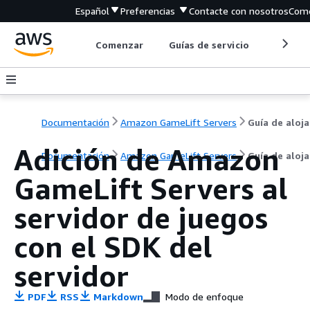
Español
Preferencias
Contacte con nosotros
Come
Comenzar
Guías de servicio
Herrami
Documentación
Amazon GameLift Servers
G
Adición de Amazon
Documentación
Amazon GameLift Servers
Guía de aloj
GameLift Servers al
servidor de juegos
con el SDK del
servidor
PDF
RSS
Markdown
Modo de enfoque