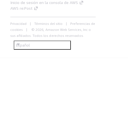
Inicio de sesión en la consola de AWS
AWS re:Post
Privacidad
Términos del sitio
Preferencias de
cookies
© 2026, Amazon Web Services, Inc o
sus afiliados. Todos los derechos reservados.
Español