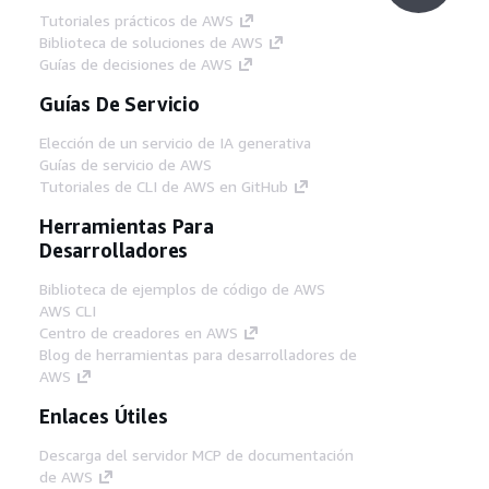
Tutoriales prácticos de AWS
Biblioteca de soluciones de AWS
Guías de decisiones de AWS
Guías De Servicio
Elección de un servicio de IA generativa
Guías de servicio de AWS
Tutoriales de CLI de AWS en GitHub
Herramientas Para
Desarrolladores
Biblioteca de ejemplos de código de AWS
AWS CLI
Centro de creadores en AWS
Blog de herramientas para desarrolladores de
AWS
Enlaces Útiles
Descarga del servidor MCP de documentación
de AWS