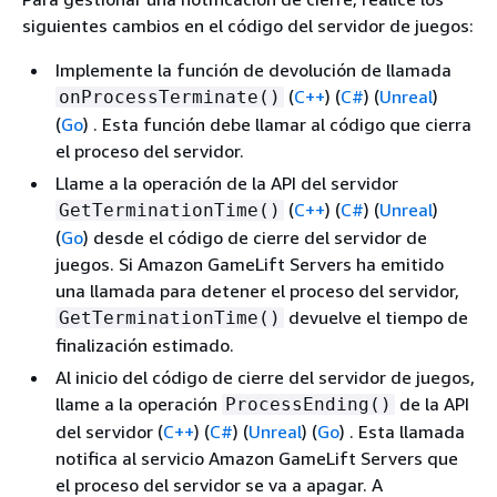
siguientes cambios en el código del servidor de juegos:
Implemente la función de devolución de llamada
(
C++
) (
C#
) (
Unreal
)
onProcessTerminate()
(
Go
)
. Esta función debe llamar al código que cierra
el proceso del servidor.
Llame a la operación de la API del servidor
(
C++
) (
C#
) (
Unreal
)
GetTerminationTime()
(
Go
)
desde el código de cierre del servidor de
juegos. Si Amazon GameLift Servers ha emitido
una llamada para detener el proceso del servidor,
devuelve el tiempo de
GetTerminationTime()
finalización estimado.
Al inicio del código de cierre del servidor de juegos,
llame a la operación
de la API
ProcessEnding()
del servidor
(
C++
) (
C#
) (
Unreal
) (
Go
)
. Esta llamada
notifica al servicio Amazon GameLift Servers que
el proceso del servidor se va a apagar. A