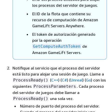
los procesos del servidor de juegos.
El ID de la flota que contiene su
recurso de computación de Amazon
GameLift Servers Anywhere.
El token de autorización generado
por la operación
de
GetComputeAuthToken
Amazon GameLift Servers.
Notifique al servicio que el proceso del servidor
está listo para alojar una sesión de juego. Llame a
(
C++
) (
C#
) (
Unreal
) (
Go
)
con los
ProcessReady()
siguientes
. Cada proceso
ProcessParameters
del servidor de juegos debe llamar a
una sola vez.
ProcessReady()
Número de puerto del proceso del servidor.
Cuando el proceso del servidor inicia una