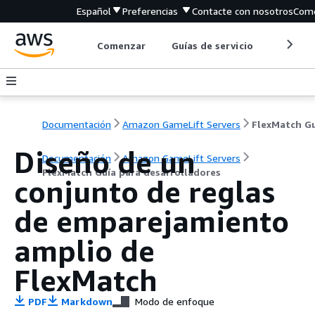
Español
Preferencias
Contacte con nosotros
Come
Comenzar
Guías de servicio
Herrami
Documentación
Amazon GameLift Servers
Diseño de un
Documentación
Amazon GameLift Servers
FlexMatch Guía para desarrolladores
conjunto de reglas
de emparejamiento
amplio de
FlexMatch
PDF
Markdown
Modo de enfoque