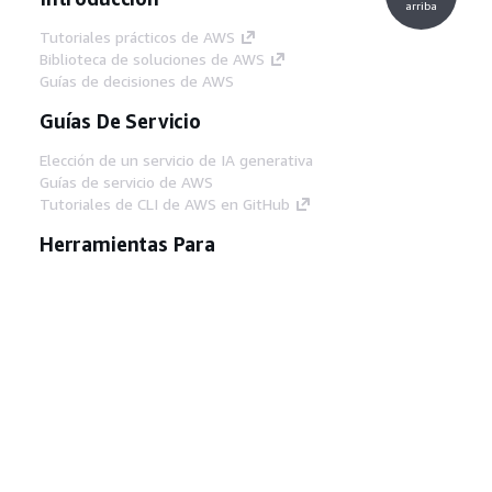
arriba
Tutoriales prácticos de AWS
Biblioteca de soluciones de AWS
Guías de decisiones de AWS
Guías De Servicio
Elección de un servicio de IA generativa
Guías de servicio de AWS
Tutoriales de CLI de AWS en GitHub
Herramientas Para
Desarrolladores
Biblioteca de ejemplos de código de AWS
AWS CLI
Centro de creadores en AWS
Blog de herramientas para desarrolladores de
AWS
Enlaces Útiles
Descarga del servidor MCP de documentación