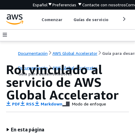
Español
Preferencias
Contacte con nosotros
Come
Comenzar
Guías de servicio
Herrami
Documentación
AWS Global Accelerator
Rol vinculado al
Documentación
AWS Global Accelerator
Guía para desarrolladores
servicio de AWS
Global Accelerator
PDF
RSS
Markdown
Modo de enfoque
En esta página