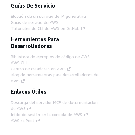
Guías De Servicio
Elección de un servicio de IA generativa
Guías de servicio de AWS
Tutoriales de CLI de AWS en GitHub
Herramientas Para
Desarrolladores
Biblioteca de ejemplos de código de AWS
AWS CLI
Centro de creadores en AWS
Blog de herramientas para desarrolladores de
AWS
Enlaces Útiles
Descarga del servidor MCP de documentación
de AWS
Inicio de sesión en la consola de AWS
AWS re:Post